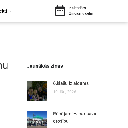
Kalendārs
ekti
Ziņojumu dēlis
nu
Jaunākās ziņas
6.klašu izlaidums
10 Jūn, 2026
Rūpējamies par savu
drošību