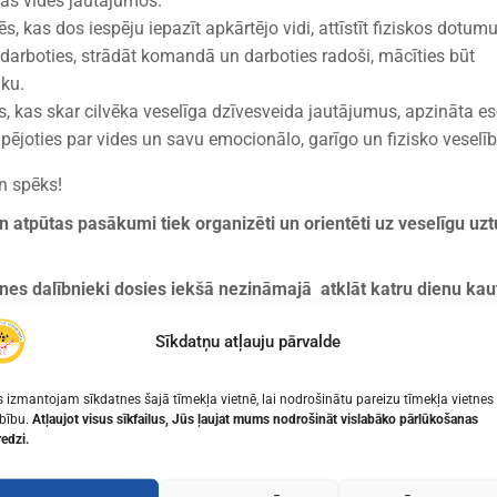
kās vides jautājumos.
tēs, kas dos iespēju iepazīt apkārtējo vidi, attīstīt fiziskos dotumu
darboties, strādāt komandā un darboties radoši, mācīties būt
iku.
s, kas skar cilvēka veselīga dzīvesveida jautājumus, apzināta e
 rūpējoties par vides un savu emocionālo, garīgo un fizisko veselīb
n spēks!
n atpūtas pasākumi tiek organizēti un orientēti uz veselīgu uzt
es dalībnieki dosies iekšā nezināmajā atklāt katru dienu kau
Sīkdatņu atļauju pārvalde
stīta izglītība, kas ļauj mācīties aizraujoši un interesanti, ikv
pielietot iegūtās zināšanas un prasmes par veselīgu uzturu, ves
 izmantojam sīkdatnes šajā tīmekļa vietnē, lai nodrošinātu pareizu tīmekļa vietnes
es brīvā un neformālā atmosfērā.
bību.
Atļaujot visus sīkfailus, Jūs ļaujat mums nodrošināt vislabāko pārlūkošanas
redzi.
 apkārtnes kultūras vietu un dabas izzināšana.