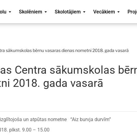
olu
Skolēniem
Skolotājiem
Vecākiem
Proj
ntra sākumskolas bērnu vasaras dienas nometni 2018. gada vasarā
ājas Centra sākumskolas bēr
ni 2018. gada vasarā
ītojoša un atpūtas nometne “Aiz burvja durvīm”
plkst. 9.00 – 15.00