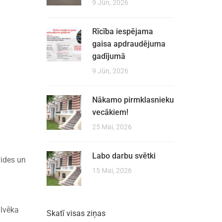
9 Jūn, 2026
Rīcība iespējama
gaisa apdraudējuma
gadījumā
9 Jūn, 2026
Nākamo pirmklasnieku
vecākiem!
25 Mai, 2026
Labo darbu svētki
vides un
15 Mai, 2026
ilvēka
Skatī visas ziņas