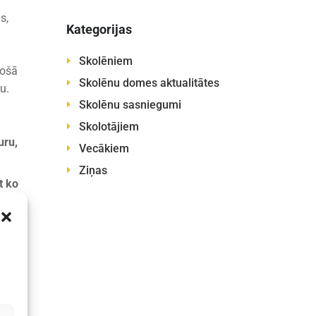
s,
Kategorijas
Skolēniem
sošā
Skolēnu domes aktualitātes
u.
Skolēnu sasniegumi
Skolotājiem
uru,
Vecākiem
Ziņas
t ko
ienam
elīgu