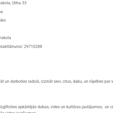
la, Uliha 33
ne
ēni
mskola
ttālrunis/ 29710288
un darboties radoši, izzināt sevi, citus, dabu, un rūpēties par 
 izglītoties apkārtējās dabas, vides un kultūras jautājumos, un c