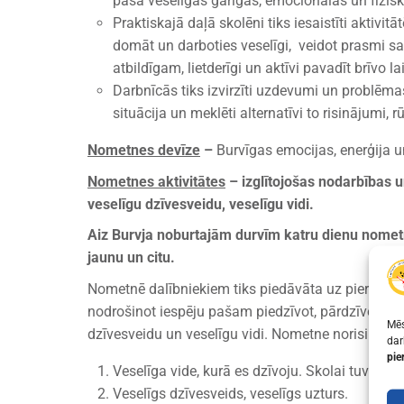
paša veselīgas garīgās, emocionālās un fizis
Praktiskajā daļā skolēni tiks iesaistīti aktivitā
domāt un darboties veselīgi, veidot prasmi sa
atbildīgam, lietderīgi un aktīvi pavadīt brīvo la
Darbnīcās tiks izvirzīti uzdevumi un problēma
situācija un meklēti alternatīvi to risinājumi,
Nometnes devīze
–
Burvīgas emocijas, enerģija u
Nometnes aktivitātes
– izglītojošas nodarbības u
veselīgu dzīvesveidu, veselīgu vidi.
Aiz Burvja noburtajām durvīm katru dienu nometn
jaunu un citu.
Nometnē dalībniekiem tiks piedāvāta uz pieredzi bal
nodrošinot iespēju pašam piedzīvot, pārdzīvot un 
Mēs
dzīvesveidu un veselīgu vidi. Nometne norisināsi
dar
pie
Veselīga vide, kurā es dzīvoju. Skolai tuvākās
Veselīgs dzīvesveids, veselīgs uzturs.