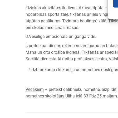
Fiziskās aktivitātes ik dienu. Aktīva atpūta – spē
nodarbības sporta zālē, tikšanās ar ielu vingrotā
atpūtas pasākums “Dzintara boulings” zālē. Tikša
pie skolas medicīnas māsas.
3.Veselīga emocionālā un garīgā vide.
Izpratne par dienas režīma nozīmīgumu un balans
Mana un citu drošība ikdienā. Tikšanās ar speciāl
Sociālā dienesta Atkarību profilakses centra, Val
Izbraukuma ekskursija un nometnes noslēgu
Vecākiem
– pieteikt dalībnieku nometnē, aizpildī
nometnes skolotājas Uliha ielā 33 līdz 25.maijam.