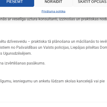
PIEŅEMT
NORAIDĪT
SKATĪT OPCIJAS
les, sacensības, stafetes jūrmalā un Liepājas parkā, praktiskas
Privātuma politika
jiem un praktiskas nodarbības skolas sporta laukumā. Izklaides 
nās ar veselīga uztura konsultanti, izzinošas un praktiskas nod
ētu dzīvesveidu – praktiska tā plānošana un mācīšanās to ievē
istiem no Pašvaldības un Valsts policijas, Liepājas pilsētas Do
sts Ugunsdzēsējiem.
ma izvērtēšanas pasākums.
t līgumu, iesniegumu un anketu lūdzam skolas kancelejā vai pie