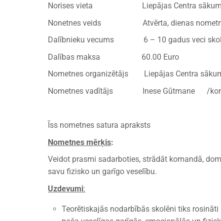
Norises vieta Liepājas Centra sākumsko
Nonetnes veids Atvērta, dienas nomet
Dalībnieku vecums 6 – 10 gadus veci skol
Dalības maksa 60.00 Euro
Nometnes organizētājs Liepājas Centra sāku
Nometnes vadītājs Inese Gūtmane /kontak
Īss nometnes satura apraksts
Nometnes mērķis
:
Veidot prasmi sadarboties, strādāt komandā, domāt 
savu fizisko un garīgo veselību.
Uzdevumi
:
Teorētiskajās nodarbībās skolēni tiks rosināti