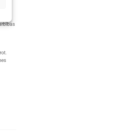
un
arbības
rot.
mes