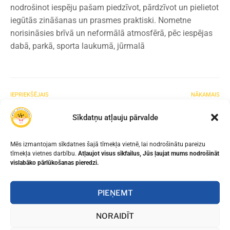
nodrošinot iespēju pašam piedzīvot, pārdzīvot un pielietot
iegūtās zināšanas un prasmes praktiski. Nometne
norisināsies brīvā un neformālā atmosfērā, pēc iespējas
dabā, parkā, sporta laukumā, jūrmalā
IEPRIEKŠĒJAIS
NĀKAMAIS
SKOLĒNU SASNIEGUMI
AICINĀM DARBĀ!
Sīkdatņu atļauju pārvalde
Mēs izmantojam sīkdatnes šajā tīmekļa vietnē, lai nodrošinātu pareizu
tīmekļa vietnes darbību.
Atļaujot visus sīkfailus, Jūs ļaujat mums nodrošināt
vislabāko pārlūkošanas pieredzi.
PIEŅEMT
NORAIDĪT