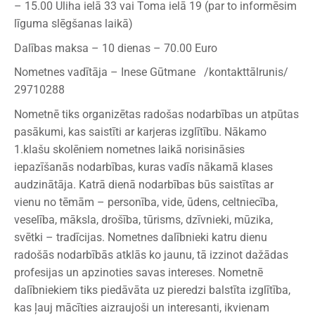
– 15.00 Uliha ielā 33 vai Toma ielā 19 (par to informēsim
līguma slēgšanas laikā)
Dalības maksa – 10 dienas – 70.00 Euro
Nometnes vadītāja – Inese Gūtmane /kontakttālrunis/
29710288
Nometnē tiks organizētas radošas nodarbības un atpūtas
pasākumi, kas saistīti ar karjeras izglītību. Nākamo
1.klašu skolēniem nometnes laikā norisināsies
iepazīšanās nodarbības, kuras vadīs nākamā klases
audzinātāja. Katrā dienā nodarbības būs saistītas ar
vienu no tēmām – personība, vide, ūdens, celtniecība,
veselība, māksla, drošība, tūrisms, dzīvnieki, mūzika,
svētki – tradīcijas. Nometnes dalībnieki katru dienu
radošās nodarbībās atklās ko jaunu, tā izzinot dažādas
profesijas un apzinoties savas intereses. Nometnē
dalībniekiem tiks piedāvāta uz pieredzi balstīta izglītība,
kas ļauj mācīties aizraujoši un interesanti, ikvienam