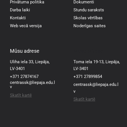
Privātuma politika
Dokumenti
Darba laiki
Stundu saraksts
Kontakti
Skolas vērtības
Web vecā versija
Noderīgas saites
Mūsu adrese
Mūsu adrese
Uliha iela 33, Liepāja,
Toma iela 19-13, Liepāja,
LV-3401
LV-3401
+371 27874167
+371 27899854
centrassk@liepaja.edu.l
centrassk@liepaja.edu.l
v
v
Skatīt kartē
Skatīt kartē