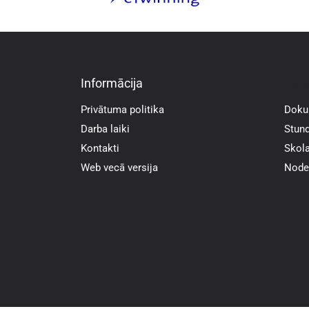
Informācija
Info
Privātuma politika
Doku
Darba laiki
Stund
Kontakti
Skola
Web vecā versija
Noder