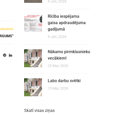
9 Jūn, 2026
Rīcība iespējama
gaisa apdraudējuma
gadījumā
NĀKAMAIS
ĀRGUMS”
9 Jūn, 2026
Nākamo pirmklasnieku
vecākiem!
25 Mai, 2026
Labo darbu svētki
15 Mai, 2026
Skatī visas ziņas