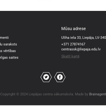
rmācija
Mūsu adrese
menti
Uliha iela 33, Liepāja, LV-34
u saraksts
+371 27874167
centrassk@liepaja.edu.lv
s vērtības
Skatīt kartē
īgas saites
Copyright © 2024 Liepājas centra sākumskola. Made by
Brainagent