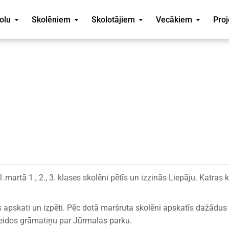
olu
Skolēniem
Skolotājiem
Vecākiem
Proj
martā 1., 2., 3. klases skolēni pētīs un izzinās Liepāju. Katras 
 apskati un izpēti. Pēc dotā maršruta skolēni apskatīs dažādus
veidos grāmatiņu par Jūrmalas parku.