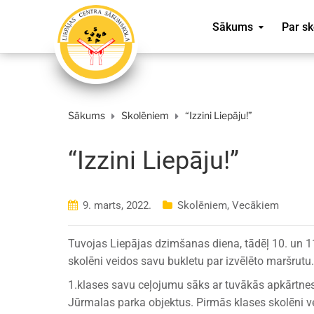
Sākums
Par sk
Sākums
Skolēniem
“Izzini Liepāju!”
“Izzini Liepāju!”
9. marts, 2022.
Skolēniem
,
Vecākiem
Tuvojas Liepājas dzimšanas diena, tādēļ 10. un 11.
skolēni veidos savu bukletu par izvēlēto maršrutu.
1.klases savu ceļojumu sāks ar tuvākās apkārtnes
Jūrmalas parka objektus. Pirmās klases skolēni 