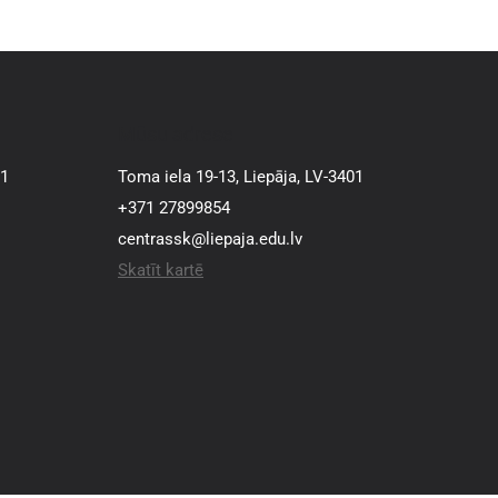
Mūsu adrese
01
Toma iela 19-13, Liepāja, LV-3401
+371 27899854
centrassk@liepaja.edu.lv
Skatīt kartē