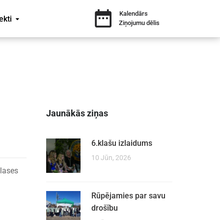
Kalendārs
ekti
Ziņojumu dēlis
Jaunākās ziņas
6.klašu izlaidums
10 Jūn, 2026
klases
Rūpējamies par savu
drošību