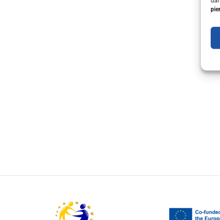
dar
pie