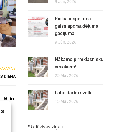
9 Jūn, 2026
Rīcība iespējama
gaisa apdraudējuma
gadījumā
9 Jūn, 2026
Nākamo pirmklasnieku
vecākiem!
NĀKAMAIS
25 Mai, 2026
S DIENA
Labo darbu svētki
15 Mai, 2026
Skatī visas ziņas