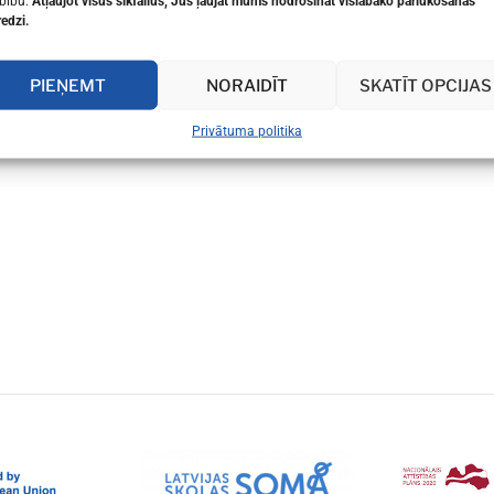
bību.
Atļaujot visus sīkfailus, Jūs ļaujat mums nodrošināt vislabāko pārlūkošanas
redzi.
PIEŅEMT
NORAIDĪT
SKATĪT OPCIJAS
Privātuma politika