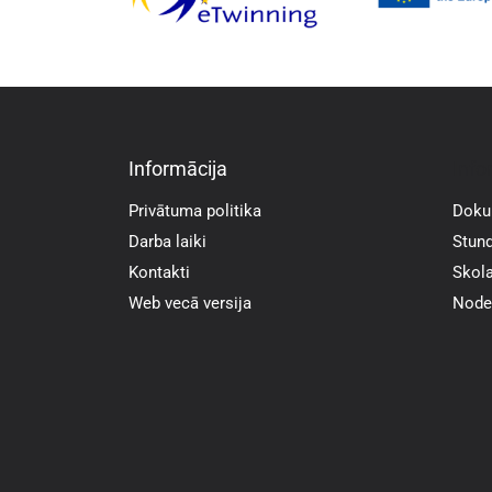
Informācija
Info
Privātuma politika
Doku
Darba laiki
Stund
Kontakti
Skola
Web vecā versija
Noder