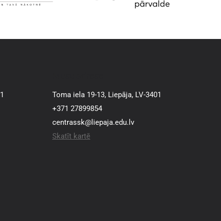
Mūsu adrese
01
Toma iela 19-13, Liepāja, LV-3401
+371 27899854
centrassk@liepaja.edu.lv
Skatīt kartē