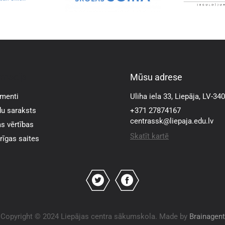
rmācija
Mūsu adrese
menti
Uliha iela 33, Liepāja, LV-34
u saraksts
+371 27874167
centrassk@liepaja.edu.lv
s vērtības
Skatīt kartē
īgas saites
Copyright © 2024 Liepājas centra sākumskola. Made by
Brainagent