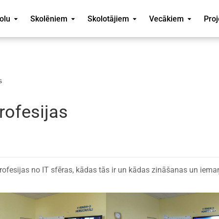
olu
Skolēniem
Skolotājiem
Vecākiem
Proj
s
rofesijas
profesijas no IT sfēras, kādas tās ir un kādas zināšanas un iema