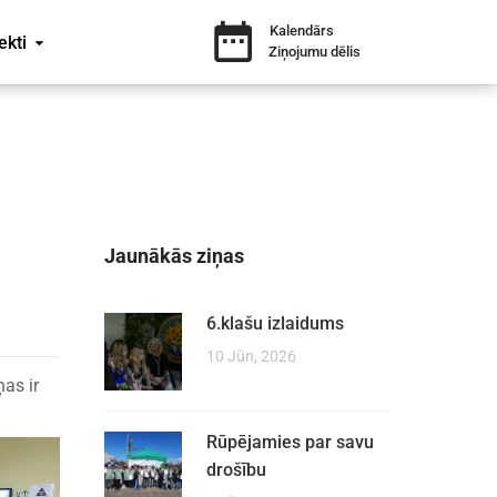
Kalendārs
ekti
Ziņojumu dēlis
Jaunākās ziņas
6.klašu izlaidums
10 Jūn, 2026
ņas ir
Rūpējamies par savu
drošību