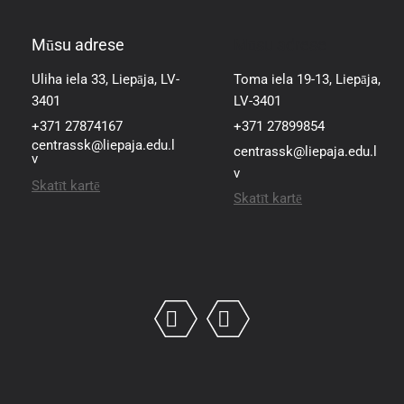
Mūsu adrese
Mūsu adrese
Uliha iela 33, Liepāja, LV-
Toma iela 19-13, Liepāja,
3401
LV-3401
+371 27874167
+371 27899854
centrassk@liepaja.edu.l
centrassk@liepaja.edu.l
v
v
Skatīt kartē
Skatīt kartē