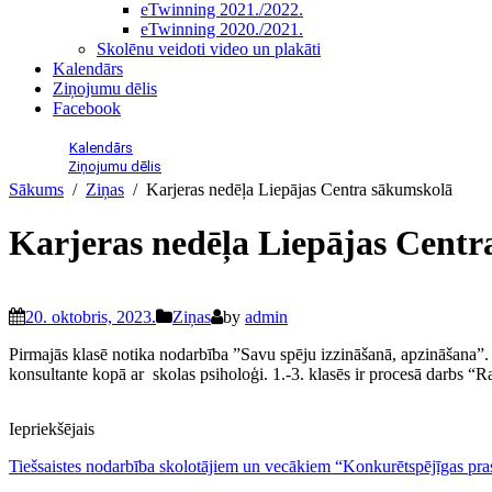
eTwinning 2021./2022.
eTwinning 2020./2021.
Skolēnu veidoti video un plakāti
Kalendārs
Ziņojumu dēlis
Facebook
Kalendārs
Ziņojumu dēlis
Sākums
Ziņas
Karjeras nedēļa Liepājas Centra sākumskolā
Karjeras nedēļa Liepājas Cent
20. oktobris, 2023.
Ziņas
by
admin
Pirmajās klasē notika nodarbība ”Savu spēju izzināšanā, apzināšana”. N
konsultante kopā ar skolas psiholoģi. 1.-3. klasēs ir procesā darbs “R
Iepriekšējais
Tiešsaistes nodarbība skolotājiem un vecākiem “Konkurētspējīgas pr