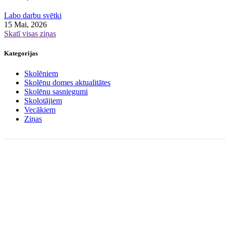
Labo darbu svētki
15 Mai, 2026
Skatī visas ziņas
Kategorijas
Skolēniem
Skolēnu domes aktualitātes
Skolēnu sasniegumi
Skolotājiem
Vecākiem
Ziņas