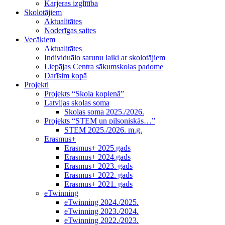
Karjeras izglītība
Skolotājiem
Aktualitātes
Noderīgas saites
Vecākiem
Aktualitātes
Individuālo sarunu laiki ar skolotājiem
Liepājas Centra sākumskolas padome
Darīsim kopā
Projekti
Projekts “Skola kopienā”
Latvijas skolas soma
Skolas soma 2025./2026.
Projekts “STEM un pilsoniskās…”
STEM 2025./2026. m.g.
Erasmus+
Erasmus+ 2025.gads
Erasmus+ 2024.gads
Erasmus+ 2023. gads
Erasmus+ 2022. gads
Erasmus+ 2021. gads
eTwinning
eTwinning 2024./2025.
eTwinning 2023./2024.
eTwinning 2022./2023.