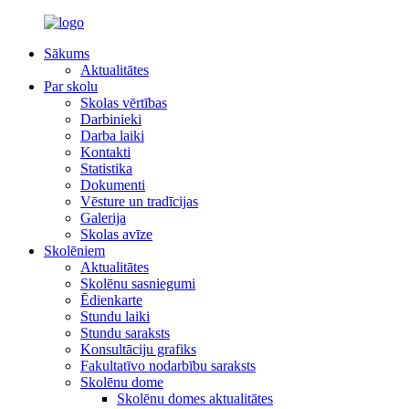
Sākums
Aktualitātes
Par skolu
Skolas vērtības
Darbinieki
Darba laiki
Kontakti
Statistika
Dokumenti
Vēsture un tradīcijas
Galerija
Skolas avīze
Skolēniem
Aktualitātes
Skolēnu sasniegumi
Ēdienkarte
Stundu laiki
Stundu saraksts
Konsultāciju grafiks
Fakultatīvo nodarbību saraksts
Skolēnu dome
Skolēnu domes aktualitātes