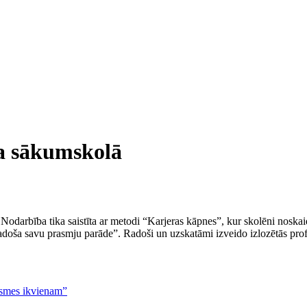
ra sākumskolā
odarbība tika saistīta ar metodi “Karjeras kāpnes”, kur skolēni noskaid
adoša savu prasmju parāde”. Radoši un uzskatāmi izveido izlozētās profe
asmes ikvienam”