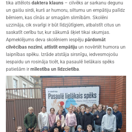
tika attēlots
daktera klauns
– cilvēks ar sarkanu degunu
un gaišu sirdi, kurš ar humoru, siltumu un empātiju palīdz
bērniem, kas cīnās ar smagām slimībām. Skolēni
uzzināja, cik svarīgi ir būt līdzjūtīgiem, atbalstīt citus un
saskatīt cerību tur, kur sākumā šķiet tikai skumjas.
Apmeklējums deva skolēniem iespēju
pārdomāt
cilvēcības nozīmi
,
attīstīt empātiju
un novērtēt humora un
laipnības spēku. Izrāde atstāja sirsnīgu, iedvesmojošu
iespaidu un rosināja ticēt, ka pasaulē lielākais spēks
patiešām ir
mīlestība un līdzcietība
.