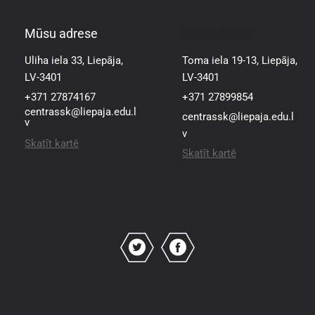
Mūsu adrese
Mūsu adrese
Uliha iela 33, Liepāja,
Toma iela 19-13, Liepāja,
LV-3401
LV-3401
+371 27874167
+371 27899854
centrassk@liepaja.edu.l
centrassk@liepaja.edu.l
v
v
Skatīt kartē
Skatīt kartē