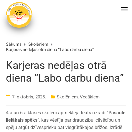
Sākums
Skolēniem
Karjeras nedēļas otrā diena “Labo darbu diena”
Karjeras nedēļas otrā
diena “Labo darbu diena”
7. oktobris, 2025.
Skolēniem
,
Vecākiem
4.a un 6.a klases skolēni apmeklēja teātra izrādi
“Pasaulē
lielākais spēks
”, kas vēstīja par draudzību, cilvēcību un
spēju atgūt dzīvesprieku pat visgrūtākajos brīžos. Izrādē