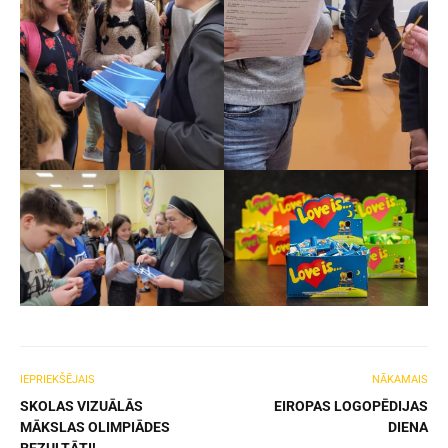
IEPRIEKŠĒJAIS
NĀKAMAIS
SKOLAS VIZUĀLĀS
EIROPAS LOGOPĒDIJAS
MĀKSLAS OLIMPIĀDES
DIENA
REZULTĀTI!