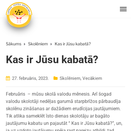
Sākums
Skolēniem
Kas ir Jūsu kabatā?
Kas ir Jūsu kabatā?
27. februāris, 2023.
Skolēniem
,
Vecākiem
Februāris – mūsu skolā valodu mēnesis. Arī šogad
valodu skolotāji nedēļas garumā starpbrīžos pārbaudīja
skolēnu zināšanas ar dažādiem erudīcijas jautājumiem.
Tik atlika sameklēt īsto dienas skolotāju ar bagāto
jautājumu kabatu un pajautāt “ Kas ir Jūsu kabatā?”, un,
ja uz uzdoto jautājumu spēja rast pareizu atbildi, tad