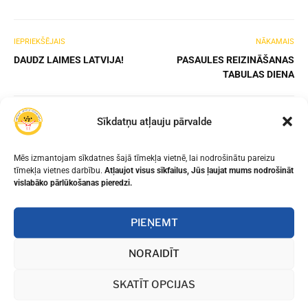
IEPRIEKŠĒJAIS
NĀKAMAIS
DAUDZ LAIMES LATVIJA!
PASAULES REIZINĀŠANAS
TABULAS DIENA
Sīkdatņu atļauju pārvalde
Mēs izmantojam sīkdatnes šajā tīmekļa vietnē, lai nodrošinātu pareizu
tīmekļa vietnes darbību.
Atļaujot visus sīkfailus, Jūs ļaujat mums nodrošināt
vislabāko pārlūkošanas pieredzi.
PIEŅEMT
NORAIDĪT
SKATĪT OPCIJAS