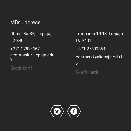
Mūsu adrese
Mūsu adrese
Uliha iela 33, Liepāja,
Toma iela 19-13, Liepāja,
LV-3401
LV-3401
+371 27874167
+371 27899854
centrassk@liepaja.edu.l
centrassk@liepaja.edu.l
v
v
Skatīt kartē
Skatīt kartē