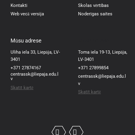
Kontakti
Skolas vērtības
Web vecā versija
Noderīgas saites
Mūsu adrese
Mūsu adrese
Uliha iela 33, Liepāja, LV-
Toma iela 19-13, Liepāja,
3401
LV-3401
+371 27874167
+371 27899854
centrassk@liepaja.edu.l
centrassk@liepaja.edu.l
v
v
Skatīt kartē
Skatīt kartē