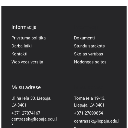
Informācija
Informācija
Privātuma politika
Dokumenti
Darba laiki
Stundu saraksts
Kontakti
Skolas vērtības
Web vecā versija
Noderīgas saites
Mūsu adrese
Mūsu adrese
Uliha iela 33, Liepāja,
Toma iela 19-13,
LV-3401
Liepāja, LV-3401
+371 27874167
+371 27899854
centrassk@liepaja.edu.l
centrassk@liepaja.edu.l
v