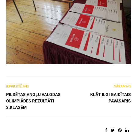
IEPRIEKŠĒJAIS
NĀKAMAIS
PILSĒTAS ANGĻU VALODAS
KLĀT ILGI GAIDĪTAIS
OLIMPIĀDES REZULTĀTI
PAVASARIS
3.KLASĒM