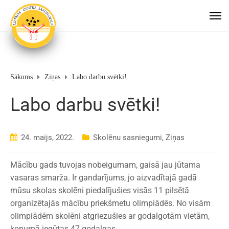
Sākums
Ziņas
Labo darbu svētki!
Labo darbu svētki!
24. maijs, 2022.
Skolēnu sasniegumi
,
Ziņas
Mācību gads tuvojas nobeigumam, gaisā jau jūtama
vasaras smarža. Ir gandarījums, jo aizvadītajā gadā
mūsu skolas skolēni piedalījušies visās 11 pilsētā
organizētajās mācību priekšmetu olimpiādēs. No visām
olimpiādēm skolēni atgriezušies ar godalgotām vietām,
kopumā iegūtas 47 godalgas.