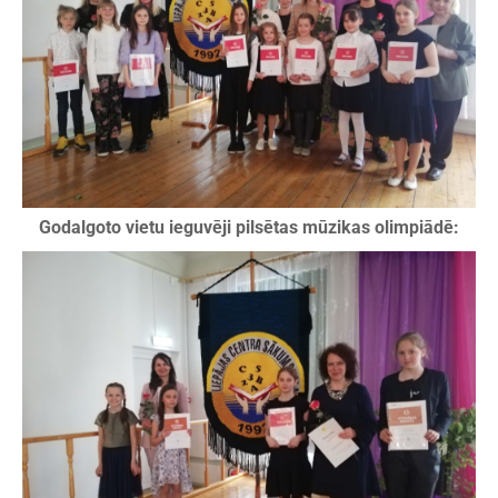
Godalgoto vietu ieguvēji pilsētas mūzikas olimpiādē: