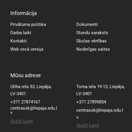
Informācija
Informācija
Privātuma politika
Dokumenti
Darba laiki
Stundu saraksts
Kontakti
Skolas vērtības
Web vecā versija
Noderīgas saites
Mūsu adrese
Mūsu adrese
Uliha iela 33, Liepāja,
Toma iela 19-13, Liepāja,
LV-3401
LV-3401
+371 27874167
+371 27899854
centrassk@liepaja.edu.l
centrassk@liepaja.edu.l
v
v
Skatīt kartē
Skatīt kartē