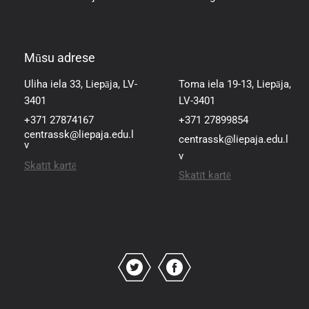
Mūsu adrese
Mūsu adrese
Uliha iela 33, Liepāja, LV-
Toma iela 19-13, Liepāja,
3401
LV-3401
+371 27874167
+371 27899854
centrassk@liepaja.edu.l
centrassk@liepaja.edu.l
v
v
Skatīt kartē
Skatīt kartē