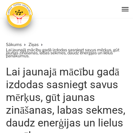
Sākums
Ziņas
Lai jaunajā mācību gadā izdodas sasniegt savus mērķus, gūt
jaunas zināšanas, labas sekmes, daudz enerģijas un lielus
panākumus.
Lai jaunajā mācību gadā
izdodas sasniegt savus
mērķus, gūt jaunas
zināšanas, labas sekmes,
daudz enerģijas un lielus