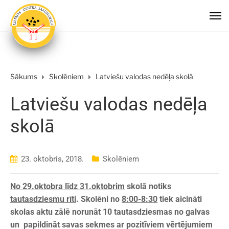
Sākums
Skolēniem
Latviešu valodas nedēļa skolā
Latviešu valodas nedēļa
skolā
23. oktobris, 2018.
Skolēniem
No 29.oktobra līdz 31.oktobrim
skolā notiks
tautasdziesmu rīti
. Skolēni no
8:00-8:30
tiek aicināti
skolas aktu zālē norunāt 10 tautasdziesmas no galvas
un papildināt savas sekmes ar pozitīviem vērtējumiem