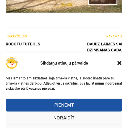
IEPRIEKŠĒJAIS
NĀKAMAIS
ROBOTU FUTBOLS
DAUDZ LAIMES ŠAI
DZIMŠANAS GADĀ,
LATVIJA!
Sīkdatņu atļauju pārvalde
Mēs izmantojam sīkdatnes šajā tīmekļa vietnē, lai nodrošinātu pareizu
tīmekļa vietnes darbību.
Atļaujot visus sīkfailus, Jūs ļaujat mums nodrošināt
vislabāko pārlūkošanas pieredzi.
PIEŅEMT
NORAIDĪT