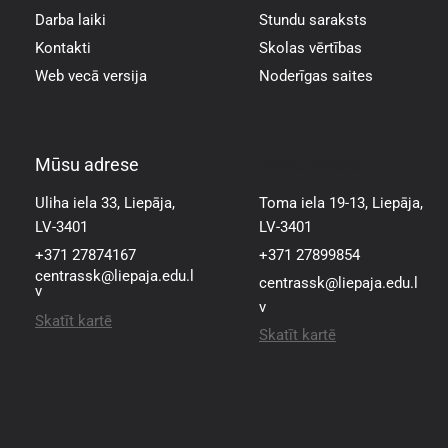
Darba laiki
Stundu saraksts
Kontakti
Skolas vērtības
Web vecā versija
Noderīgas saites
Mūsu adrese
Mūsu adrese
Uliha iela 33, Liepāja,
Toma iela 19-13, Liepāja,
LV-3401
LV-3401
+371 27874167
+371 27899854
centrassk@liepaja.edu.l
centrassk@liepaja.edu.l
v
v
Skatīt kartē
Skatīt kartē