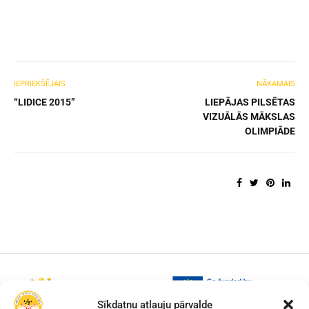
IEPRIEKŠĒJAIS
NĀKAMAIS
“LIDICE 2015”
LIEPĀJAS PILSĒTAS
VIZUĀLĀS MĀKSLAS
OLIMPIĀDE
Sīkdatņu atļauju pārvalde