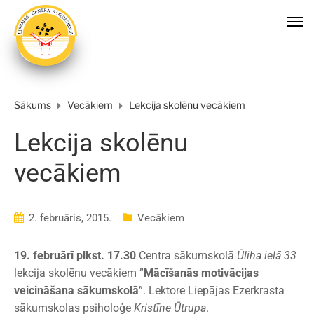
Sākums
Vecākiem
Lekcija skolēnu vecākiem
Lekcija skolēnu
vecākiem
2. februāris, 2015.
Vecākiem
19. februārī plkst. 17.30
Centra sākumskolā
Ūliha ielā 33
lekcija skolēnu vecākiem ”
Mācīšanās motivācijas
veicināšana sākumskolā
”. Lektore Liepājas Ezerkrasta
sākumskolas psiholoģe
Kristīne Ūtrupa
.