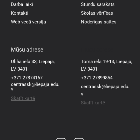
Darba laiki
Stundu saraksts
Kontakti
Skolas vērtības
Web vecā versija
Noderīgas saites
Mūsu adrese
Mūsu adrese
Uliha iela 33, Liepāja,
Toma iela 19-13, Liepāja,
LV-3401
LV-3401
+371 27874167
+371 27899854
centrassk@liepaja.edu.l
centrassk@liepaja.edu.l
v
v
Skatīt kartē
Skatīt kartē