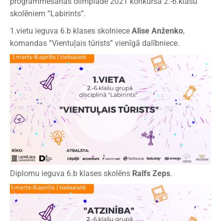
programmēšanas olimpiāde 2021 konkursā 2.-6.klašu
skolēniem “Labirints”.
1.vietu ieguva 6.b klases skolniece
Alise Anženko
,
komandas “Vientuļais tūrists” vienīgā dalībniece.
Diplomu ieguva 6.b klases skolēns
Ralfs Zeps
.