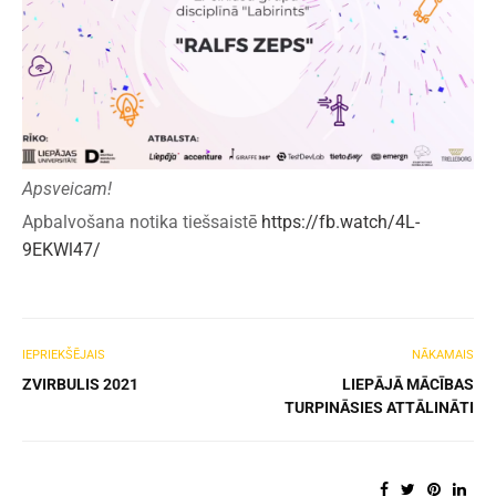
Apsveicam!
Apbalvošana notika tiešsaistē
https://fb.watch/4L-
9EKWl47/
IEPRIEKŠĒJAIS
NĀKAMAIS
ZVIRBULIS 2021
LIEPĀJĀ MĀCĪBAS
TURPINĀSIES ATTĀLINĀTI