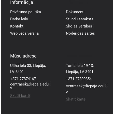
Informācija
Informācija
Privātuma politika
Dokumenti
Darba laiki
Stundu saraksts
Kontakti
Skolas vērtības
Web vecā versija
Noderīgas saites
Mūsu adrese
Mūsu adrese
Uliha iela 33, Liepāja,
Toma iela 19-13,
LV-3401
Liepāja, LV-3401
+371 27874167
+371 27899854
centrassk@liepaja.edu.l
centrassk@liepaja.edu.l
v
v
Skatīt kartē
Skatīt kartē