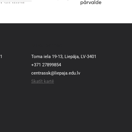
Mūsu adrese
01
Toma iela 19-13, Liepāja, LV-3401
+371 27899854
centrassk@liepaja.edu.lv
Skatīt kartē