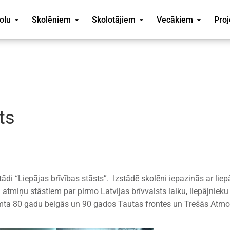
olu
Skolēniem
Skolotājiem
Vecākiem
Proj
ts
tādi “Liepājas brīvības stāsts”. Izstādē skolēni iepazinās ar liep
atmiņu stāstiem par pirmo Latvijas brīvvalsts laiku, liepājnieku
imta 80 gadu beigās un 90 gados Tautas frontes un Trešās Atm