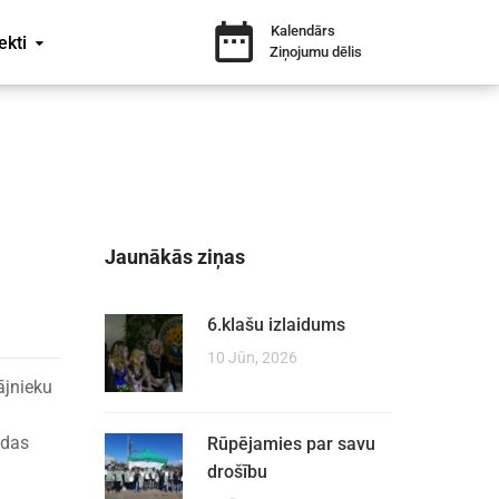
Kalendārs
ekti
Ziņojumu dēlis
Jaunākās ziņas
6.klašu izlaidums
10 Jūn, 2026
ājnieku
odas
Rūpējamies par savu
drošību