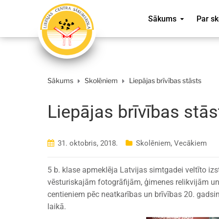
Sākums
Par sk
Sākums
Skolēniem
Liepājas brīvības stāsts
Liepājas brīvības stās
31. oktobris, 2018.
Skolēniem
,
Vecākiem
5 b. klase apmeklēja Latvijas simtgadei veltīto izs
vēsturiskajām fotogrāfijām, ģimenes relikvijām un 
centieniem pēc neatkarības un brīvības 20. gads
laikā.