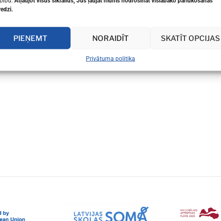
bību.
Atļaujot visus sīkfailus, Jūs ļaujat mums nodrošināt vislabāko pārlūkošanas
redzi.
PIEŅEMT
NORAIDĪT
SKATĪT OPCIJAS
Privātuma politika