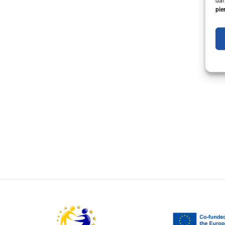
dar
pie