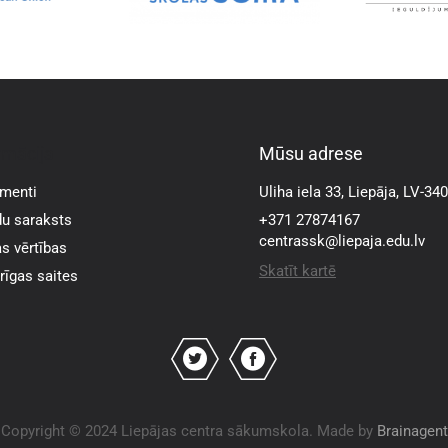
rmācija
Mūsu adrese
menti
Uliha iela 33, Liepāja, LV-34
u saraksts
+371 27874167
centrassk@liepaja.edu.lv
s vērtības
Skatīt kartē
īgas saites
Copyright © 2024 Liepājas centra sākumskola. Made by
Brainagent