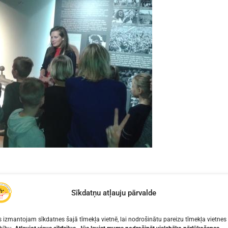
Sīkdatņu atļauju pārvalde
SKAISTA MANA TĒ
 izmantojam sīkdatnes šajā tīmekļa vietnē, lai nodrošinātu pareizu tīmekļa vietnes