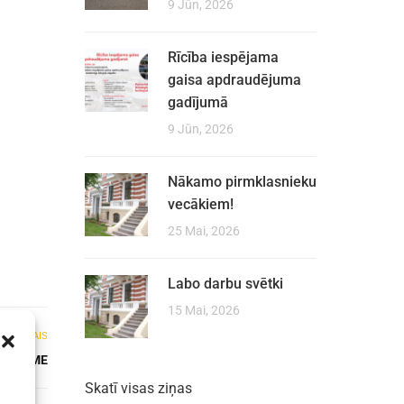
9 Jūn, 2026
Rīcība iespējama
gaisa apdraudējuma
gadījumā
9 Jūn, 2026
Nākamo pirmklasnieku
vecākiem!
25 Mai, 2026
Labo darbu svētki
15 Mai, 2026
NĀKAMAIS
VU ZEME
Skatī visas ziņas