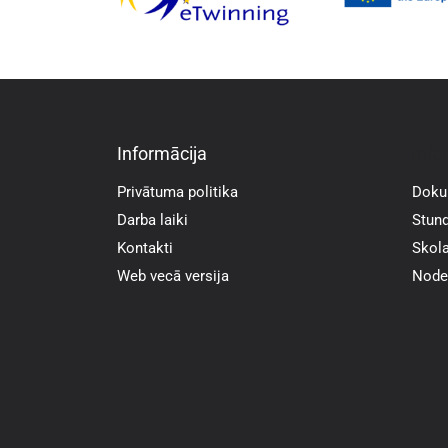
Informācija
Info
Privātuma politika
Doku
Darba laiki
Stund
Kontakti
Skola
Web vecā versija
Noder