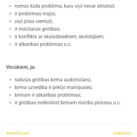
nomāc kāda problēma, kuru viņš nevar atrisināt;
ir problēmas mājās;
viņš jūtas vientuļš;
ir mācīšanās grūtības;
ir konflikts ar skolasbiedriem, skolotājiem;
ir atkarības problēmas u.c.
Vecākiem, ja:
radušās grūtības bērna audzināšanā;
bērna uzvedība ir pēkšņi mainījusies;
bērnam ir atkarības problēmas;
ir grūtības nodrošināt bērnam mācību procesu u.c.
IEPRIEKŠĒJAIS
NĀKAMAIS