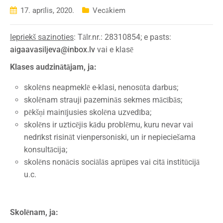
17. aprīlis, 2020.
Vecākiem
Iepriekš sazinoties
: Tālr.nr.: 28310854; e pasts:
aigaavasiljeva@inbox.lv
vai e klasē
Klases audzinātājam, ja:
skolēns neapmeklē e-klasi, nenosūta darbus;
skolēnam strauji pazeminās sekmes mācībās;
pēkšņi mainījusies skolēna uzvedība;
skolēns ir uzticējis kādu problēmu, kuru nevar vai
nedrīkst risināt vienpersoniski, un ir nepieciešama
konsultācija;
skolēns nonācis sociālās aprūpes vai citā institūcijā
u.c.
Skolēnam, ja: