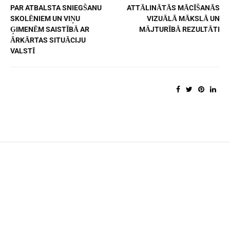
PAR ATBALSTA SNIEGŠANU
ATTĀLINĀTĀS MĀCĪŠANĀS
SKOLĒNIEM UN VIŅU
VIZUĀLĀ MĀKSLĀ UN
ĢIMENĒM SAISTĪBĀ AR
MĀJTURĪBĀ REZULTĀTI
ĀRKĀRTAS SITUĀCIJU
VALSTĪ