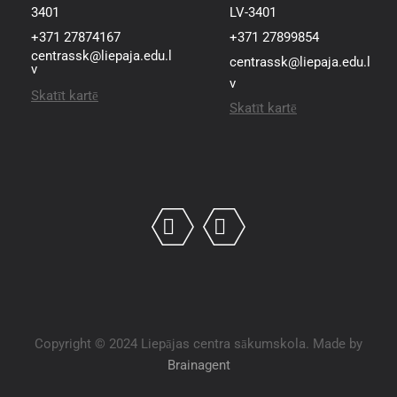
3401
LV-3401
+371 27874167
+371 27899854
centrassk@liepaja.edu.l
centrassk@liepaja.edu.l
v
v
Skatīt kartē
Skatīt kartē
Copyright © 2024 Liepājas centra sākumskola. Made by
Brainagent