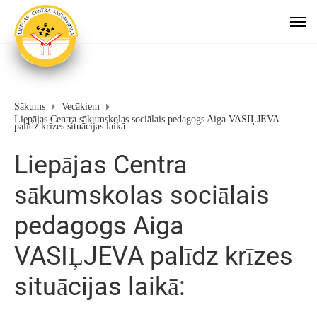
Sākums
Vecākiem
Liepājas Centra sākumskolas sociālais pedagogs Aiga VASIĻJEVA
palīdz krīzes situācijas laikā:
Liepājas Centra
sākumskolas sociālais
pedagogs Aiga
VASIĻJEVA palīdz krīzes
situācijas laikā: