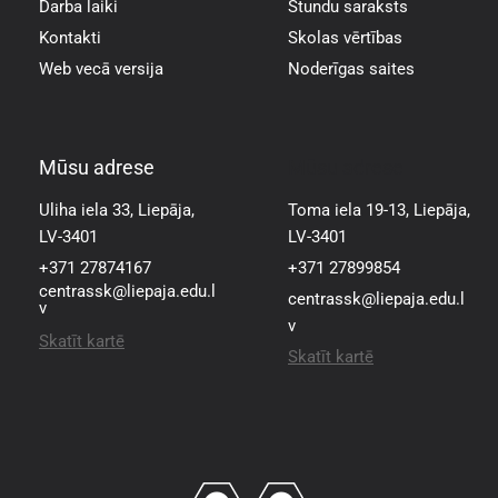
Darba laiki
Stundu saraksts
Kontakti
Skolas vērtības
Web vecā versija
Noderīgas saites
Mūsu adrese
Mūsu adrese
Uliha iela 33, Liepāja,
Toma iela 19-13, Liepāja,
LV-3401
LV-3401
+371 27874167
+371 27899854
centrassk@liepaja.edu.l
centrassk@liepaja.edu.l
v
v
Skatīt kartē
Skatīt kartē