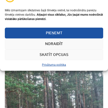
Mēs izmantojam sīkdatnes šajā tīmekļa vietnē, lai nodrošinātu pareizu
tīmekļa vietnes darbību.
Atļaujot visus sīkfailus, Jūs ļaujat mums nodrošināt
vislabāko pārlūkošanas pieredzi.
PIEŅEMT
NORAIDĪT
SKATĪT OPCIJAS
Privātuma politika