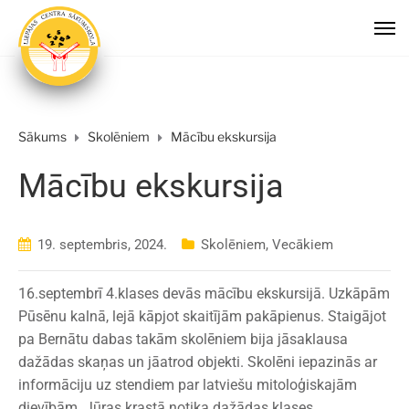
Sākums
Skolēniem
Mācību ekskursija
Mācību ekskursija
19. septembris, 2024.
Skolēniem
,
Vecākiem
16.septembrī 4.klases devās mācību ekskursijā. Uzkāpām
Pūsēnu kalnā, lejā kāpjot skaitījām pakāpienus. Staigājot
pa Bernātu dabas takām skolēniem bija jāsaklausa
dažādas skaņas un jāatrod objekti. Skolēni iepazinās ar
informāciju uz stendiem par latviešu mitoloģiskajām
dievībām. Jūras krastā notika dažādas klases