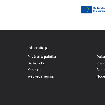
Informācija
Info
Privātuma politika
Doku
Darba laiki
Stund
Kontakti
Skola
Web vecā versija
Noder