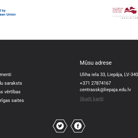
rmācija
Mūsu adrese
menti
Uliha iela 33, Liepāja, LV-34
u saraksts
+371 27874167
centrassk@liepaja.edu.lv
s vērtības
Skatīt kartē
īgas saites