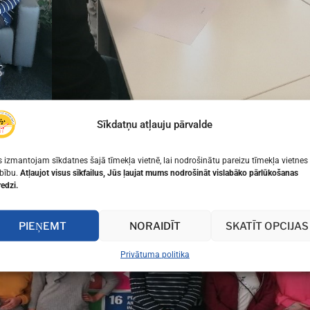
Sīkdatņu atļauju pārvalde
 izmantojam sīkdatnes šajā tīmekļa vietnē, lai nodrošinātu pareizu tīmekļa vietnes
bību.
Atļaujot visus sīkfailus, Jūs ļaujat mums nodrošināt vislabāko pārlūkošanas
redzi.
PIEŅEMT
NORAIDĪT
SKATĪT OPCIJAS
Privātuma politika