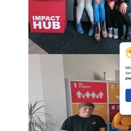
Mēs
dar
pie