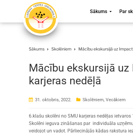
Sākums
Par sk
Sākums
Skolēniem
Mācību ekskursijā uz Impac
Mācību ekskursijā u
karjeras nedēļā
31. oktobris, 2022.
Skolēniem
,
Vecākiem
6.klašu skolēni no SMU karjeras nedēļas ietvaro
Skolēni ieguva zināšanas par individuāla uzņēm
veidojot un vadot. Pārliecinājās kādas rakstura 