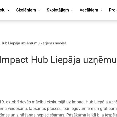
olu
Skolēniem
Skolotājiem
Vecākiem
Proj
t Hub Liepāja uzņēmumu karjeras nedēļā
z Impact Hub Liepāja uzņēm
s 19. oktobrī devās mācību ekskursijā uz Impact Hub Liepāja u
uma veidošanu, tapšanas procesu, par ieguvumiem un grūtībām
iezīmes un zināšanas nepieciešamas. Pasākuma laikā bija iespēj