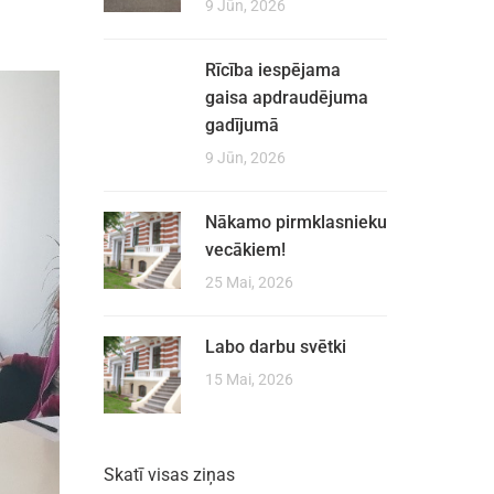
9 Jūn, 2026
Rīcība iespējama
gaisa apdraudējuma
gadījumā
9 Jūn, 2026
Nākamo pirmklasnieku
vecākiem!
25 Mai, 2026
Labo darbu svētki
15 Mai, 2026
Skatī visas ziņas