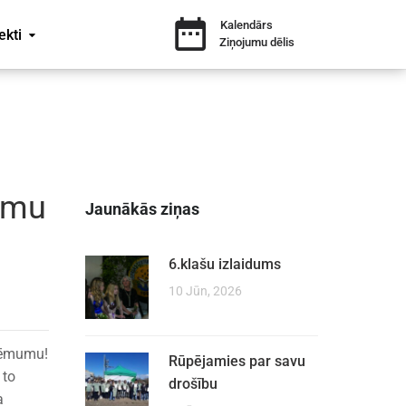
Kalendārs
ekti
Ziņojumu dēlis
umu
Jaunākās ziņas
6.klašu izlaidums
10 Jūn, 2026
zņēmumu!
Rūpējamies par savu
 to
drošību
a