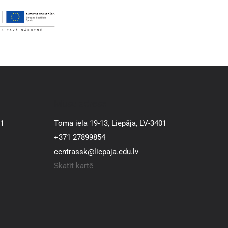
Mūsu adrese
01
Toma iela 19-13, Liepāja, LV-3401
+371 27899854
centrassk@liepaja.edu.lv
Skatīt kartē