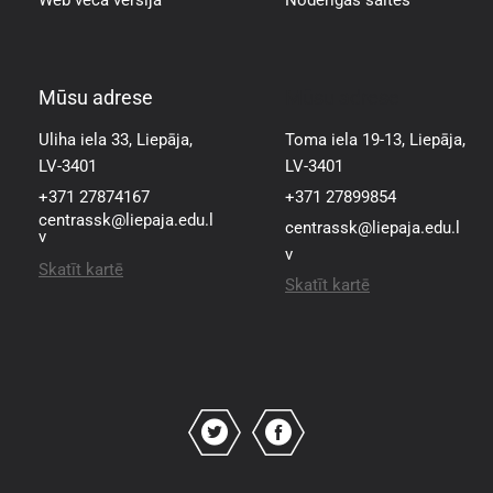
Web vecā versija
Noderīgas saites
Mūsu adrese
Mūsu adrese
Uliha iela 33, Liepāja,
Toma iela 19-13, Liepāja,
LV-3401
LV-3401
+371 27874167
+371 27899854
centrassk@liepaja.edu.l
centrassk@liepaja.edu.l
v
v
Skatīt kartē
Skatīt kartē