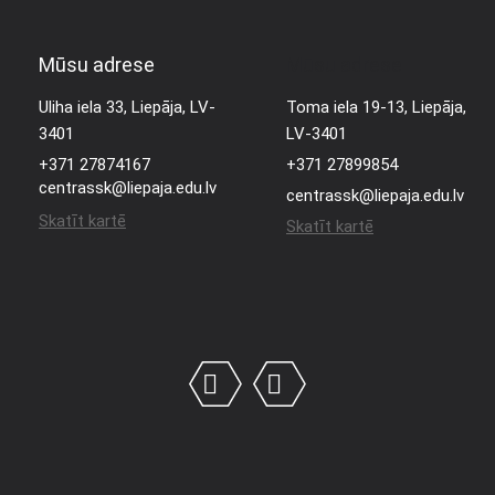
Mūsu adrese
Mūsu adrese
Uliha iela 33, Liepāja, LV-
Toma iela 19-13, Liepāja,
3401
LV-3401
+371 27874167
+371 27899854
centrassk@liepaja.edu.lv
centrassk@liepaja.edu.lv
Skatīt kartē
Skatīt kartē