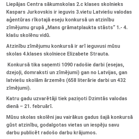
Liepājas Centra sākumskolas 2.c klases skolnieks
Kaspars Jurkovskis ir ieguvis 3.vietu Latviešu valodas
aģentūras rīkotajā eseju konkursā un atzinību
zīmējumu grupā „Mans grāmatplaukta stāsts“ 1.- 4.
klašu skolēnu vidū.
Atzinību zīmējumu konkursā ir arī ieguvusi mūsu
skolas 4.klases skolniece Elizabete Strauta.
Konkursā tika saņemti 1090 radošie darbi (esejas,
dzejoļi, domraksti un zīmējumi) gan no Latvijas, gan
latviešu skolām ārzemēs (658 literārie darbi un 432
zīmējumi).
Katru gadu uzvarētāji tiek paziņoti Dzimtās valodas
dienā – 21. februārī.
Mūsu skolas skolēni jau vairākus gadus šajā konkursā
gūst atzinību, godalgotas vietas un iespēju savu
darbu publicēt radošo darbu krājumos.