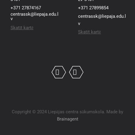
+371 27874167
+371 27899854
centrassk@liepaja.edu.l
centrassk@liepaja.edu.l
v
v
Skatīt kartē
Skatīt kartē
Copyright © 2024 Liepājas centra sākumskola. Made by
Brainagent