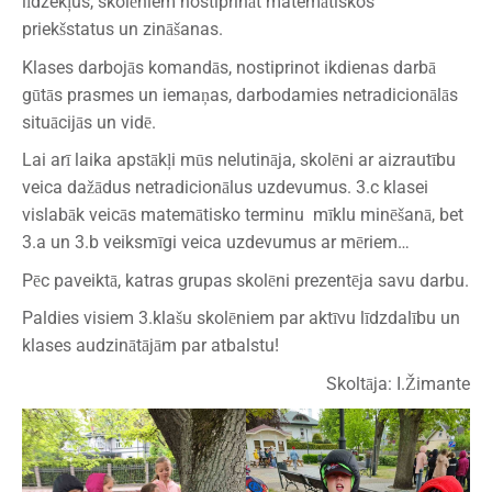
līdzekļus, skolēniem nostiprināt matemātiskos
priekšstatus un zināšanas.
Klases darbojās komandās, nostiprinot ikdienas darbā
gūtās prasmes un iemaņas, darbodamies netradicionālās
situācijās un vidē.
Lai arī laika apstākļi mūs nelutināja, skolēni ar aizrautību
veica dažādus netradicionālus uzdevumus. 3.c klasei
vislabāk veicās matemātisko terminu mīklu minēšanā, bet
3.a un 3.b veiksmīgi veica uzdevumus ar mēriem…
Pēc paveiktā, katras grupas skolēni prezentēja savu darbu.
Paldies visiem 3.klašu skolēniem par aktīvu līdzdalību un
klases audzinātājām par atbalstu!
Skoltāja: I.Žimante