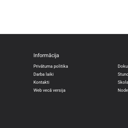
Informācija
Info
Privātuma politika
Doku
Darba laiki
Stund
Kontakti
Skola
Web vecā versija
Noder