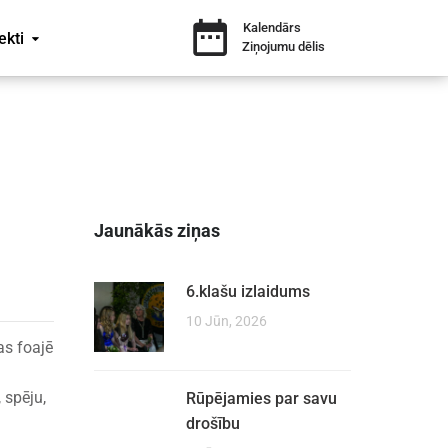
Kalendārs
ekti
Ziņojumu dēlis
Jaunākās ziņas
6.klašu izlaidums
10 Jūn, 2026
as foajē
 spēju,
Rūpējamies par savu
drošību