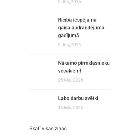
9 Jūn, 2026
Rīcība iespējama
gaisa apdraudējuma
gadījumā
9 Jūn, 2026
Nākamo pirmklasnieku
vecākiem!
25 Mai, 2026
Labo darbu svētki
15 Mai, 2026
Skatī visas ziņas