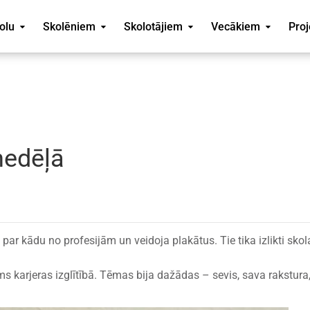
olu
Skolēniem
Skolotājiem
Vecākiem
Proj
nedēļā
 par kādu no profesijām un veidoja plakātus. Tie tika izlikti skol
ms karjeras izglītībā. Tēmas bija dažādas – sevis, sava rakstura,