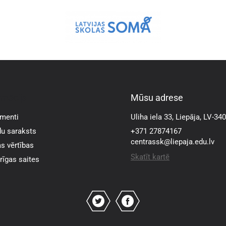
rmācija
Mūsu adrese
menti
Uliha iela 33, Liepāja, LV-34
u saraksts
+371 27874167
centrassk@liepaja.edu.lv
s vērtības
Skatīt kartē
īgas saites