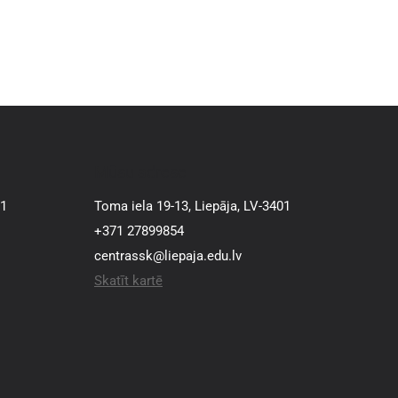
Mūsu adrese
01
Toma iela 19-13, Liepāja, LV-3401
+371 27899854
centrassk@liepaja.edu.lv
Skatīt kartē