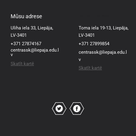
Mūsu adrese
Mūsu adrese
Uliha iela 33, Liepāja,
Toma iela 19-13, Liepāja,
LV-3401
LV-3401
+371 27874167
+371 27899854
centrassk@liepaja.edu.l
centrassk@liepaja.edu.l
v
v
Skatīt kartē
Skatīt kartē