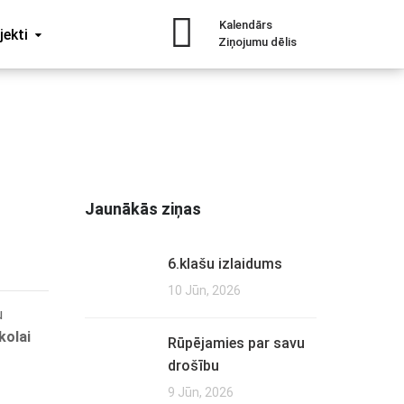
Kalendārs
jekti
Ziņojumu dēlis
Jaunākās ziņas
6.klašu izlaidums
10 Jūn, 2026
u
kolai
Rūpējamies par savu
drošību
9 Jūn, 2026