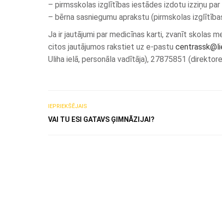
– pirmsskolas izglītības iestādes izdotu izziņu pa
– bērna sasniegumu aprakstu (pirmskolas izglītība
Ja ir jautājumi par medicīnas karti, zvanīt skola
citos jautājumos rakstiet uz e-pastu
centrassk@lie
Uliha ielā, personāla vadītāja), 27875851 (direktore
IEPRIEKŠĒJAIS
VAI TU ESI GATAVS ĢIMNĀZIJAI?