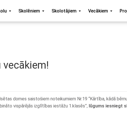
kolu
Skolēniem
Skolotājiem
Vecākiem
Pro
 vecākiem!
lsētas domes saistošiem noteikumiem Nr.19 “Kārtība, kādā bērn
ināto vispārējās izglītības iestāžu 1.klasēs”,
lūgums iesniegt s