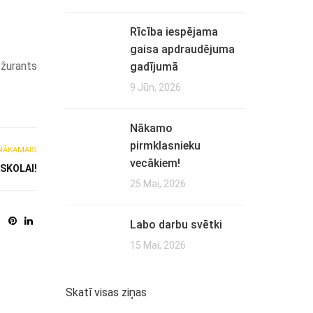
Rīcība iespējama
gaisa apdraudējuma
ežurants
gadījumā
9 Jūn, 2026
Nākamo
pirmklasnieku
NĀKAMAIS
vecākiem!
SKOLAI!
25 Mai, 2026
Labo darbu svētki
15 Mai, 2026
Skatī visas ziņas