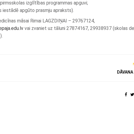
r pirmsskolas izglītības programmas apguvi;
s iestādē apgūto prasmju apraksts).
s medicīnas māsai Rimai LAGZDIŅAI – 29767124,
paja.edu.lv
vai zvaniet uz tāluni 27874167, 29938937 (skolas d
).
DĀVANA 