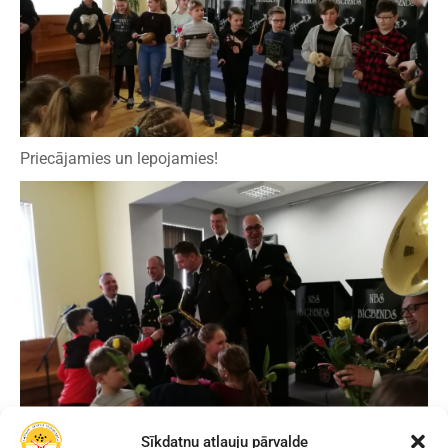
Priecājamies un lepojamies!
Sīkdatņu atļauju pārvalde