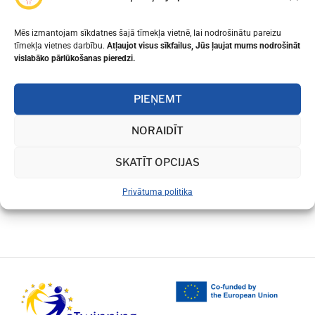
Mēs izmantojam sīkdatnes šajā tīmekļa vietnē, lai nodrošinātu pareizu
tīmekļa vietnes darbību.
Atļaujot visus sīkfailus, Jūs ļaujat mums nodrošināt
vislabāko pārlūkošanas pieredzi.
IEPRIEKŠĒJAIS
NĀKAMAIS
PIEŅEMT
2018.GADA APRĪĻA
SKOLAS FLORBOLA
DROSSINTERNETS.LV ZIŅU
TURNĪRS
NORAIDĪT
IZDEVUMS
SKATĪT OPCIJAS
Privātuma politika