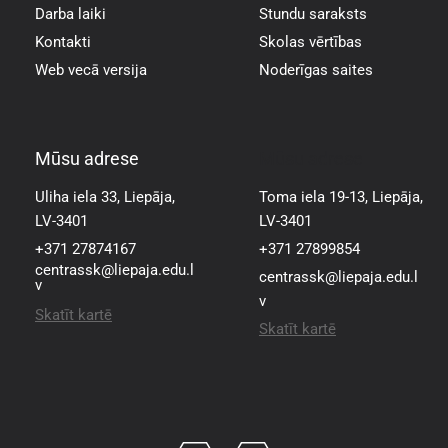
Darba laiki
Stundu saraksts
Kontakti
Skolas vērtības
Web vecā versija
Noderīgas saites
Mūsu adrese
Mūsu adrese
Uliha iela 33, Liepāja,
Toma iela 19-13, Liepāja,
LV-3401
LV-3401
+371 27874167
+371 27899854
centrassk@liepaja.edu.l
centrassk@liepaja.edu.l
v
v
Skatīt kartē
Skatīt kartē