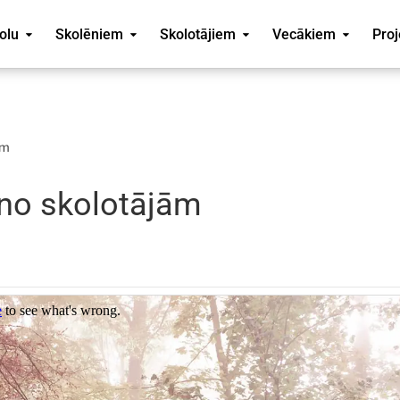
olu
Skolēniem
Skolotājiem
Vecākiem
Proj
ām
no skolotājām