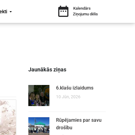
Kalendārs
ekti
Ziņojumu dēlis
Jaunākās ziņas
6.klašu izlaidums
10 Jūn, 2026
Rūpējamies par savu
drošību