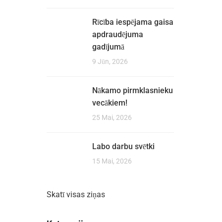
Rīcība iespējama gaisa
apdraudējuma
gadījumā
9 Jūn, 2026
Nākamo pirmklasnieku
vecākiem!
25 Mai, 2026
Labo darbu svētki
15 Mai, 2026
Skatī visas ziņas