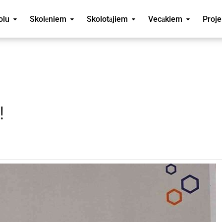
olu
Skolēniem
Skolotājiem
Vecākiem
Proje
!