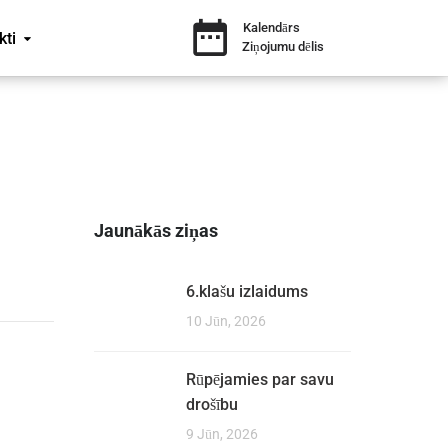
Kalendārs
kti
Ziņojumu dēlis
Jaunākās ziņas
6.klašu izlaidums
10 Jūn, 2026
Rūpējamies par savu
drošību
9 Jūn, 2026