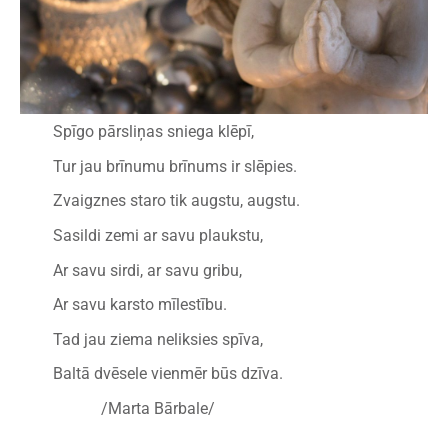
Spīgo pārsliņas sniega klēpī,
Tur jau brīnumu brīnums ir slēpies.
Zvaigznes staro tik augstu, augstu.
Sasildi zemi ar savu plaukstu,
Ar savu sirdi, ar savu gribu,
Ar savu karsto mīlestību.
Tad jau ziema neliksies spīva,
Baltā dvēsele vienmēr būs dzīva.
/Marta Bārbale/