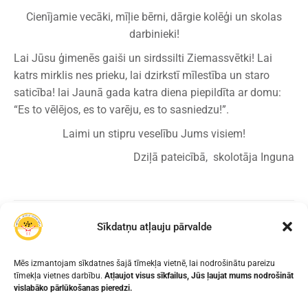
Cienījamie vecāki, mīļie bērni, dārgie kolēģi un skolas
darbinieki!
Lai Jūsu ģimenēs gaiši un sirdssilti Ziemassvētki! Lai
katrs mirklis nes prieku, lai dzirkstī mīlestība un staro
saticība! lai Jaunā gada katra diena piepildīta ar domu:
“Es to vēlējos, es to varēju, es to sasniedzu!”.
Laimi un stipru veselību Jums visiem!
Dziļā pateicībā, skolotāja Inguna
IEPRIEKŠĒJAIS
NĀKAMAIS
Sīkdatņu atļauju pārvalde
AS “BALTICOVO”
PIPARKŪKAS!
KONKURSS SKOLĒNIEM
Mēs izmantojam sīkdatnes šajā tīmekļa vietnē, lai nodrošinātu pareizu
“STARPTAUTISKĀS OLU
tīmekļa vietnes darbību.
Atļaujot visus sīkfailus, Jūs ļaujat mums nodrošināt
DIENAS APSVEIKUMS”
vislabāko pārlūkošanas pieredzi.