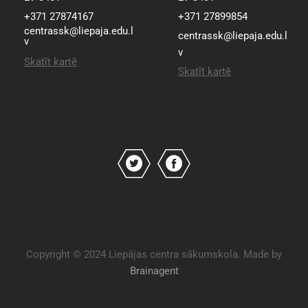
+371 27874167
+371 27899854
centrassk@liepaja.edu.l
centrassk@liepaja.edu.l
v
v
Skatīt kartē
Skatīt kartē
Copyright © 2024 Liepājas centra sākumskola. Made by
Brainagent