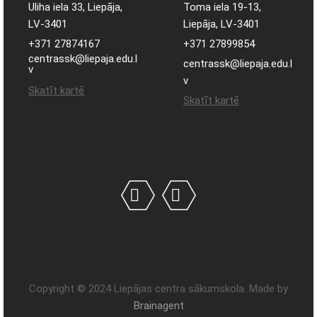
Uliha iela 33, Liepāja,
Toma iela 19-13,
LV-3401
Liepāja, LV-3401
+371 27874167
+371 27899854
centrassk@liepaja.edu.l
centrassk@liepaja.edu.l
v
v
Skatīt kartē
Skatīt kartē
Copyright © 2024 Liepājas centra sākumskola. Made by
Brainagent