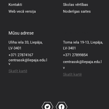
Kontakti
Skolas vērtības
Web vecā versija
Noderīgas saites
Mūsu adrese
Mūsu adrese
Uliha iela 33, Liepāja,
Toma iela 19-13, Liepāja,
LV-3401
LV-3401
+371 27874167
+371 27899854
centrassk@liepaja.edu.l
centrassk@liepaja.edu.l
v
v
Skatīt kartē
Skatīt kartē