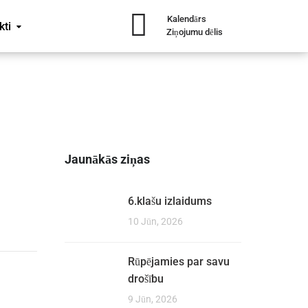
Kalendārs
kti
Ziņojumu dēlis
Jaunākās ziņas
6.klašu izlaidums
10 Jūn, 2026
Rūpējamies par savu
drošību
9 Jūn, 2026