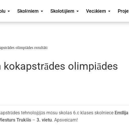
olu
Skolēniem
Skolotājiem
Vecākiem
Proje
apstrādes olimpiādes rezultāti
n kokapstrādes olimpiādes
kapstrādes tehnoloģijās mūsu skolas 6.c klases skolniece
Emīlija
Viesturs Trukšis
–
3. vietu
. Apsveicam!