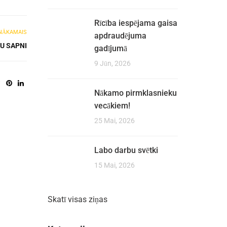
Rīcība iespējama gaisa
NĀKAMAIS
apdraudējuma
U SAPNI
gadījumā
9 Jūn, 2026
Nākamo pirmklasnieku
vecākiem!
25 Mai, 2026
Labo darbu svētki
15 Mai, 2026
Skatī visas ziņas