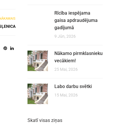
Rīcība iespējama
NĀKAMAIS
gaisa apdraudējuma
SĻENICA
gadījumā
9 Jūn, 2026
Nākamo pirmklasnieku
vecākiem!
25 Mai, 2026
Labo darbu svētki
15 Mai, 2026
Skatī visas ziņas