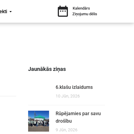
Kalendārs
ekti
Ziņojumu dēlis
Jaunākās ziņas
6.klašu izlaidums
10 Jūn, 2026
Rūpējamies par savu
drošību
9 Jūn, 2026