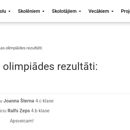
olu
Skolēniem
Skolotājiem
Vecākiem
Proj
s olimpiādes rezultāti:
olimpiādes rezultāti:
Joanna Šterna
4.c klase
ta
Ralfs Zeps
4.b klase
ieta
Apsveicam!