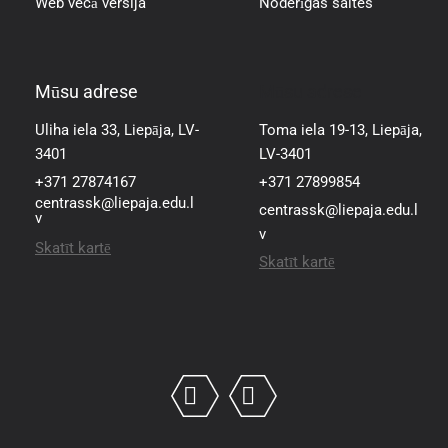
Web vecā versija
Noderīgas saites
Mūsu adrese
Mūsu adrese
Uliha iela 33, Liepāja, LV-
Toma iela 19-13, Liepāja,
3401
LV-3401
+371 27874167
+371 27899854
centrassk@liepaja.edu.l
centrassk@liepaja.edu.l
v
v
Skatīt kartē
Skatīt kartē