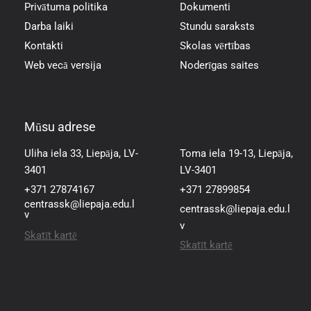
Privātuma politika
Dokumenti
Darba laiki
Stundu saraksts
Kontakti
Skolas vērtības
Web vecā versija
Noderīgas saites
Mūsu adrese
Mūsu adrese
Uliha iela 33, Liepāja, LV-
Toma iela 19-13, Liepāja,
3401
LV-3401
+371 27874167
+371 27899854
centrassk@liepaja.edu.l
centrassk@liepaja.edu.l
v
v
Skatīt kartē
Skatīt kartē