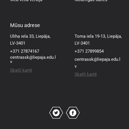
Mūsu adrese
Mūsu adrese
Uliha iela 33, Liepāja,
Toma iela 19-13, Liepāja,
LV-3401
LV-3401
+371 27874167
+371 27899854
centrassk@liepaja.edu.l
centrassk@liepaja.edu.l
v
v
Skatīt kartē
Skatīt kartē