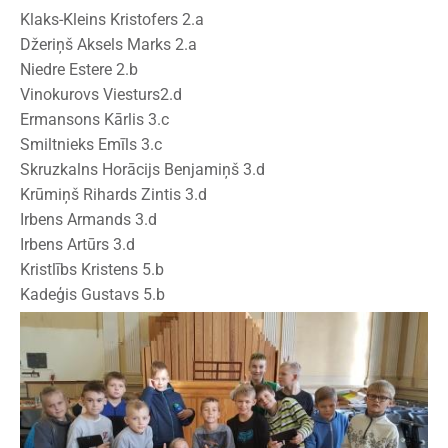
Klaks-Kleins Kristofers 2.a
Džeriņš Aksels Marks 2.a
Niedre Estere 2.b
Vinokurovs Viesturs2.d
Ermansons Kārlis 3.c
Smiltnieks Emīls 3.c
Skruzkalns Horācijs Benjamiņš 3.d
Krūmiņš Rihards Zintis 3.d
Irbens Armands 3.d
Irbens Artūrs 3.d
Kristlībs Kristens 5.b
Kadeģis Gustavs 5.b