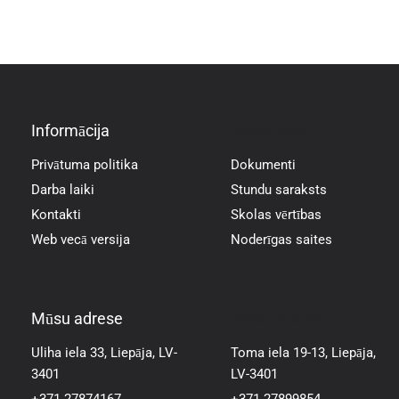
Informācija
Informācija
Privātuma politika
Dokumenti
Darba laiki
Stundu saraksts
Kontakti
Skolas vērtības
Web vecā versija
Noderīgas saites
Mūsu adrese
Mūsu adrese
Uliha iela 33, Liepāja, LV-
Toma iela 19-13, Liepāja,
3401
LV-3401
+371 27874167
+371 27899854