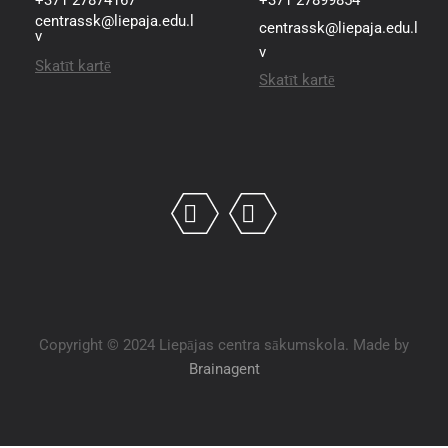
centrassk@liepaja.edu.l
centrassk@liepaja.edu.l
v
v
Skatīt kartē
Skatīt kartē
Copyright © 2024 Liepājas centra sākumskola. Made by
Brainagent