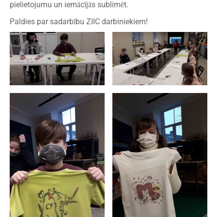
pielietojumu un iemācījās sublimēt.
Paldies par sadarbību ZIIC darbiniekiem!