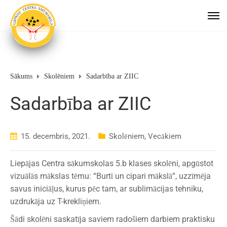
Sākums
Skolēniem
Sadarbība ar ZIIC
Sadarbība ar ZIIC
15. decembris, 2021.
Skolēniem
,
Vecākiem
Liepājas Centra sākumskolas 5.b klases skolēni, apgūstot
vizuālās mākslas tēmu: “Burti un cipari mākslā”, uzzīmēja
savus iniciāļus, kurus pēc tam, ar sublimācijas tehniku,
uzdrukāja uz T-krekliņiem.
Šādi skolēni saskatīja saviem radošiem darbiem praktisku