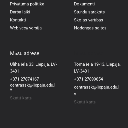
Privātuma politika
Dokumenti
Darba laiki
Stundu saraksts
Kontakti
Skolas vērtības
Web vecā versija
Noderīgas saites
Mūsu adrese
Mūsu adrese
Uliha iela 33, Liepāja, LV-
Toma iela 19-13, Liepāja,
3401
LV-3401
+371 27874167
+371 27899854
centrassk@liepaja.edu.l
centrassk@liepaja.edu.l
v
v
Skatīt kartē
Skatīt kartē