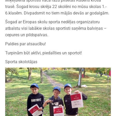
Miķeļdienā sportisti vāca ražu pilsētas Rudens krosa
trasē. Šogad krosu skrēja 22 skolēni no mūsu skolas 1.-
6.klasēm. Divpadsmit no tiem mājās devās ar godalgām.
Šogad ar Eiropas skolu sporta nedēļas organizatoru
atbalstu visi labākie skolas sportisti saņēma balviņas –
cepures un pildspalvas.
Paldies par atsaucību!
Turpinām būt aktīvi, piedalīties un sportot!
Sporta skolotājas