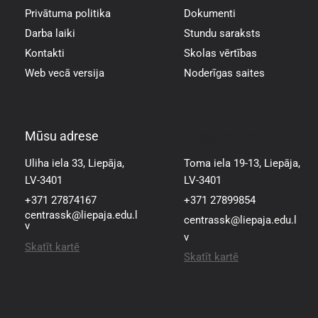
Privātuma politika
Dokumenti
Darba laiki
Stundu saraksts
Kontakti
Skolas vērtības
Web vecā versija
Noderīgas saites
Mūsu adrese
Mūsu adrese
Uliha iela 33, Liepāja,
Toma iela 19-13, Liepāja,
LV-3401
LV-3401
+371 27874167
+371 27899854
centrassk@liepaja.edu.l
centrassk@liepaja.edu.l
v
v
Skatīt kartē
Skatīt kartē