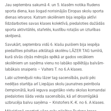
Jau septembra sakumā 4. un 5. klasēm notika Rudens
sporta diena, kas šogad norisinājās Eiropas skolu sporta
dienas ietvaros. Katram skolēniem bija iespēja aktīvi
līdzdarboties savas klases kolektīvā, piedaloties dažādās
sporta aktivitātēs, stafetēs, kustību rotaļās un izturības
skrējienā.
Savukārt, septembra vidū 6. klašu puišiem bija iespēja
piedalīties pilsētas atklātajā skolēnu LĀZER TAG turnīrā,
kurā sīvās cīņās mērojās spēkā ar gados vecākiem
skolēniem un saņēma vienu no labāko spēlētāju balvām-
labākais snaiperis – Valters T. no 6.A klases.
Labi uztrenējuši roku lāzer tag sacensībās, puiši pēc
nedēļas startēja arī Liepājas skolu jaunatnes peintbola
čempionātā, kurā ieguva augstāko vietu skolas komandai
piedaloties šāda veida sacensībās, kā arī drosmīgākā
uzbrucēja balvu saņēma – Kristofers K.-K. no 6. A klases.