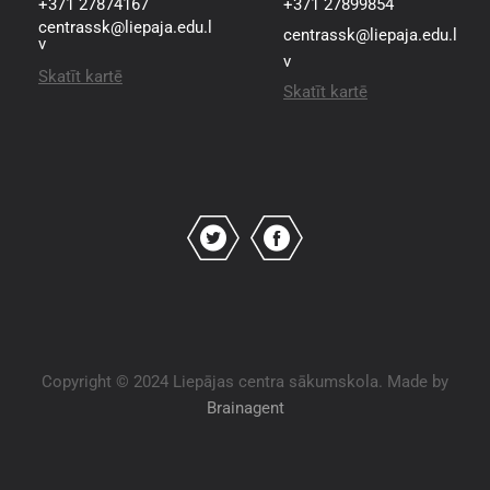
+371 27874167
+371 27899854
centrassk@liepaja.edu.l
centrassk@liepaja.edu.l
v
v
Skatīt kartē
Skatīt kartē
Copyright © 2024 Liepājas centra sākumskola. Made by
Brainagent