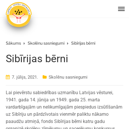
Sākums
Skolēnu sasniegumi
Sibīrijas bērni
Sibīrijas bērni
7. jūlijs, 2021.
Skolēnu sasniegumi
Lai pievērstu sabiedrības uzmanību Latvijas vēsturei,
1941. gada 14. jūnija un 1949. gada 25. marta
vardarbīgajām un nelikumīgajām piespiedus izsūtīšanām
uz Sibīriju un pārdzīvotais vienmēr paliktu nākamo
paaudžu atmiņā, fonds Sibīrijas bērni katru gadu
organizē skolēnu zīmējumu un sacerējumu konkursus.