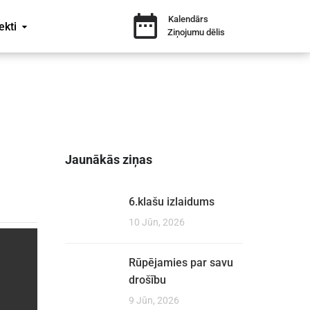
Kalendārs
ekti
Ziņojumu dēlis
Jaunākās ziņas
6.klašu izlaidums
10 Jūn, 2026
Rūpējamies par savu
drošību
9 Jūn, 2026