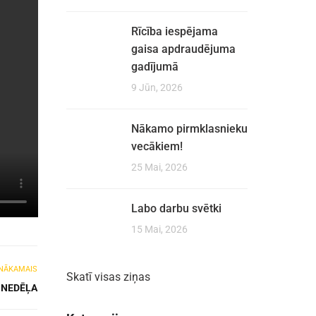
Rīcība iespējama
gaisa apdraudējuma
gadījumā
9 Jūn, 2026
Nākamo pirmklasnieku
vecākiem!
25 Mai, 2026
Labo darbu svētki
15 Mai, 2026
NĀKAMAIS
Skatī visas ziņas
 NEDĒĻA