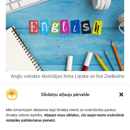
Angļu valodas skolotājas Ilona Lipska un Ilze Ziedkalne
Sīkdatņu atļauju pārvalde
IEPRIEKŠĒJAIS
NĀKAMAIS
Mēs izmantojam sīkdatnes šajā tīmekļa vietnē, lai nodrošinātu pareizu
1.B KLASE RADOŠUMA
ZINĀTNES NAKTS
tīmekļa vietnes darbību.
Atļaujot visus sīkfailus, Jūs ļaujat mums nodrošināt
NEDĒĻĀ
vislabāko pārlūkošanas pieredzi.