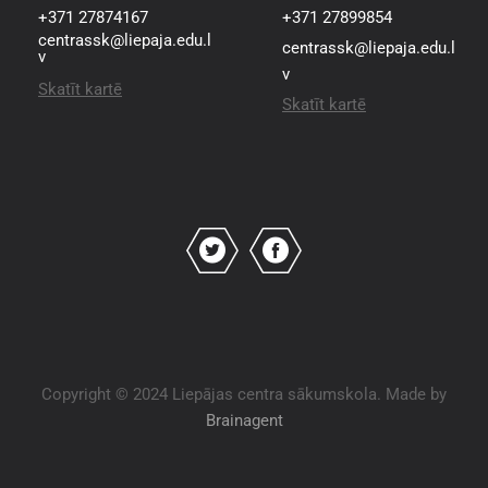
+371 27874167
+371 27899854
centrassk@liepaja.edu.l
centrassk@liepaja.edu.l
v
v
Skatīt kartē
Skatīt kartē
Copyright © 2024 Liepājas centra sākumskola. Made by
Brainagent