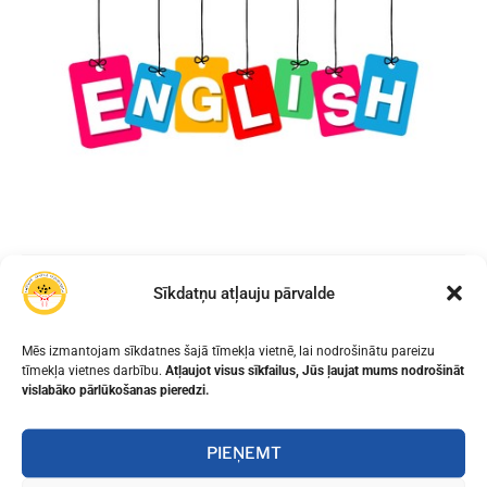
Sīkdatņu atļauju pārvalde
IEPRIEKŠĒJAIS
NĀKAMAIS
LIELDIENAS!
RAIBĀS LIELDIENAS
Mēs izmantojam sīkdatnes šajā tīmekļa vietnē, lai nodrošinātu pareizu
tīmekļa vietnes darbību.
Atļaujot visus sīkfailus, Jūs ļaujat mums nodrošināt
vislabāko pārlūkošanas pieredzi.
PIEŅEMT