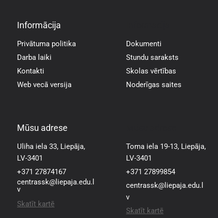
Informācija
Informācija
Privātuma politika
Dokumenti
Darba laiki
Stundu saraksts
Kontakti
Skolas vērtības
Web vecā versija
Noderīgas saites
Mūsu adrese
Mūsu adrese
Uliha iela 33, Liepāja,
Toma iela 19-13, Liepāja,
LV-3401
LV-3401
+371 27874167
+371 27899854
centrassk@liepaja.edu.l
centrassk@liepaja.edu.l
v
v
Skatīt kartē
Skatīt kartē