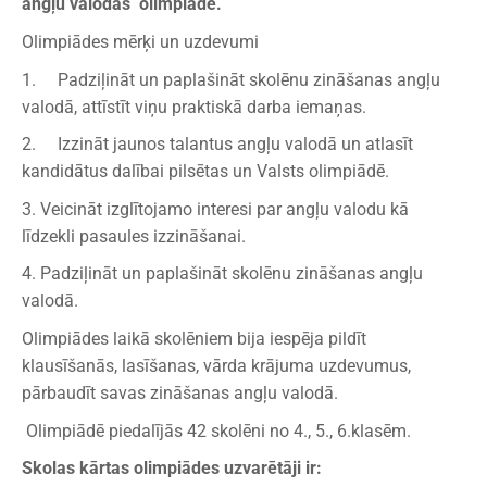
angļu valodas olimpiāde.
Olimpiādes mērķi un uzdevumi
1. Padziļināt un paplašināt skolēnu zināšanas angļu
valodā, attīstīt viņu praktiskā darba iemaņas.
2. Izzināt jaunos talantus angļu valodā un atlasīt
kandidātus dalībai pilsētas un Valsts olimpiādē.
3. Veicināt izglītojamo interesi par angļu valodu kā
līdzekli pasaules izzināšanai.
4. Padziļināt un paplašināt skolēnu zināšanas angļu
valodā.
Olimpiādes laikā skolēniem bija iespēja pildīt
klausīšanās, lasīšanas, vārda krājuma uzdevumus,
pārbaudīt savas zināšanas angļu valodā.
Olimpiādē piedalījās 42 skolēni no 4., 5., 6.klasēm.
Skolas kārtas olimpiādes uzvarētāji ir: