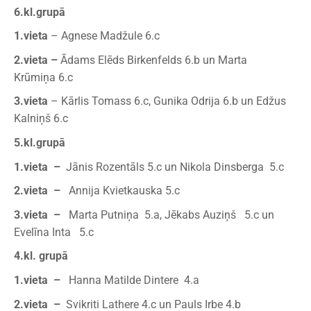
6.kl.grupā
1.vieta
– Agnese Madžule 6.c
2.vieta –
Ādams Elēds Birkenfelds 6.b un Marta
Krūmiņa 6.c
3.vieta
– Kārlis Tomass 6.c, Gunika Odrija 6.b un Edžus
Kalniņš 6.c
5.kl.grupā
1.vieta –
Jānis Rozentāls 5.c un Nikola Dinsberga 5.c
2.vieta –
Annija Kvietkauska
5.c
3.vieta –
Marta Putniņa 5.a, Jēkabs Auziņš 5.c un
Evelīna Inta 5.c
4.kl. grupā
1.vieta –
Hanna Matilde Dintere 4.a
2.vieta –
Svikriti Lathere 4.c un Pauls Irbe 4.b