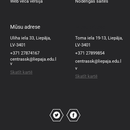
Web vecā versija
Noderīgas saites
Mūsu adrese
Mūsu adrese
Uliha iela 33, Liepāja,
Toma iela 19-13, Liepāja,
LV-3401
LV-3401
+371 27874167
+371 27899854
centrassk@liepaja.edu.l
centrassk@liepaja.edu.l
v
v
Skatīt kartē
Skatīt kartē