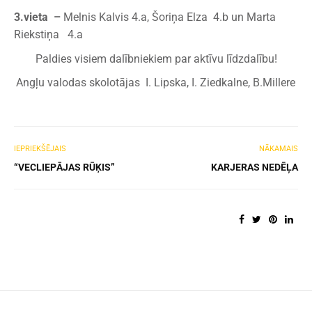
3.vieta –
Melnis Kalvis 4.a, Šoriņa Elza 4.b un Marta
Riekstiņa 4.a
Paldies visiem dalībniekiem par aktīvu līdzdalību!
Angļu valodas skolotājas I. Lipska, I. Ziedkalne, B.Millere
IEPRIEKŠĒJAIS
NĀKAMAIS
“VECLIEPĀJAS RŪĶIS”
KARJERAS NEDĒĻA