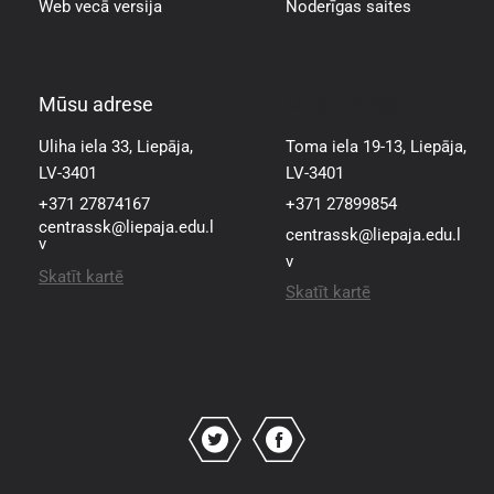
Web vecā versija
Noderīgas saites
Mūsu adrese
Mūsu adrese
Uliha iela 33, Liepāja,
Toma iela 19-13, Liepāja,
LV-3401
LV-3401
+371 27874167
+371 27899854
centrassk@liepaja.edu.l
centrassk@liepaja.edu.l
v
v
Skatīt kartē
Skatīt kartē