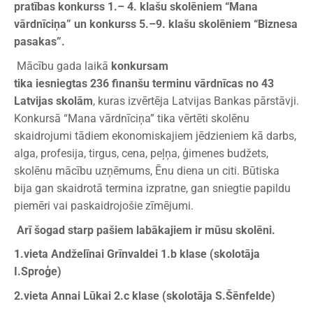
pratības konkurss 1.– 4. klašu skolēniem “Mana
vārdnīciņa” un konkurss 5.–9. klašu skolēniem “Biznesa
pasakas”.
Mācību gada laikā
konkursam
tika iesniegtas
236 finanšu terminu vārdnīcas no 43
Latvijas skolām
, kuras izvērtēja Latvijas Bankas pārstāvji.
Konkursā “Mana vārdnīciņa” tika vērtēti skolēnu
skaidrojumi tādiem ekonomiskajiem jēdzieniem kā darbs,
alga, profesija, tirgus, cena, peļņa, ģimenes budžets,
skolēnu mācību uzņēmums, Ēnu diena un citi. Būtiska
bija gan skaidrotā termina izpratne, gan sniegtie papildu
piemēri vai paskaidrojošie zīmējumi.
Arī šogad starp pašiem labākajiem ir mūsu skolēni.
1.vieta Andželīnai Grīnvaldei 1.b klase (skolotāja
I.Sproģe)
2.vieta Annai Lūkai 2.c klase (skolotāja S.Šēnfelde)