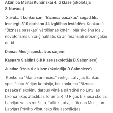
Atzinība Martai Kursinskai 4. d klase (skolotāja
S.Novada)
Savukārt
konkursam “Biznesa pasakas” šogad tika
iesniegti 310 darbi no 44 izglītības iestādēm
. Konkursā
“Biznesa pasakas” vērtēšanas kritēriji bija skolēnu ideju
novatorisms un oriģinalitāte, kā arī finansiāli drosmīgākie
darbi.
Dienas Mediji specbalvas saņem:
Kaspars Slaidiņš 6.b klase (skolotāja B.Saimniece)
Justīne Ozola 6.c klase (skolotāja B.Saimniece)
Konkursu “Mana vārdnīciņa” vērtēja Latvijas Bankas
speciālistu žūrijas komisija, bet konkursa “Biznesa
pasakas” skolēnu darbus vērtēja pārstāvji no Latvijas
Ekonomikas attīstības foruma, RTU Rīgas Biznesa skolas,
Latvijas valsts mežiem, Tallink Latvija, Dienas Mediji un
Latvijas Privāto vēsturisko ēku asociācijas.