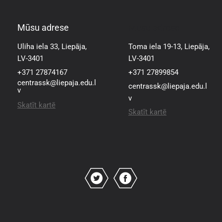
Mūsu adrese
Mūsu adrese
Uliha iela 33, Liepāja,
Toma iela 19-13, Liepāja,
LV-3401
LV-3401
+371 27874167
+371 27899854
centrassk@liepaja.edu.l
centrassk@liepaja.edu.l
v
v
Skatīt kartē
Skatīt kartē