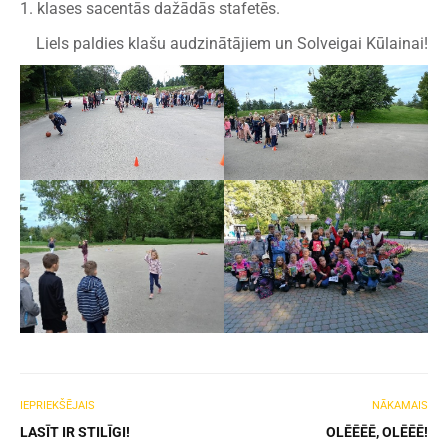
1. klases sacentās dažādās stafetēs.
Liels paldies klašu audzinātājiem un Solveigai Kūlainai!
IEPRIEKŠĒJAIS
NĀKAMAIS
LASĪT IR STILĪGI!
OLĒĒĒĒ, OLĒĒĒ!