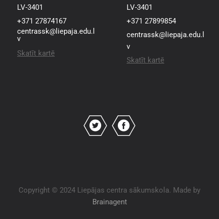
LV-3401
LV-3401
+371 27874167
+371 27899854
centrassk@liepaja.edu.l
centrassk@liepaja.edu.l
v
v
Skatīt kartē
Skatīt kartē
Copyright © 2024 Liepājas centra sākumskola. Made by
Brainagent