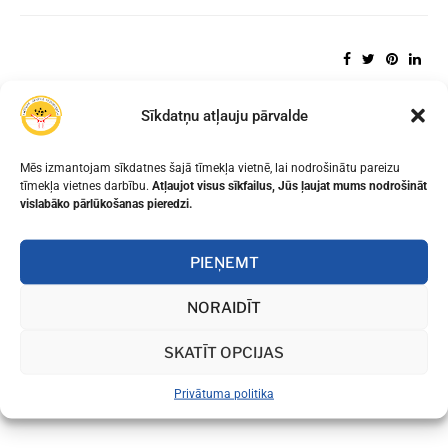
Sīkdatņu atļauju pārvalde
Mēs izmantojam sīkdatnes šajā tīmekļa vietnē, lai nodrošinātu pareizu
tīmekļa vietnes darbību.
Atļaujot visus sīkfailus, Jūs ļaujat mums nodrošināt
vislabāko pārlūkošanas pieredzi.
PIEŅEMT
NORAIDĪT
SKATĪT OPCIJAS
Privātuma politika