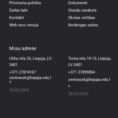
Privātuma politika
Dokumenti
Darba laiki
Stundu saraksts
Kontakti
Skolas vērtības
Web vecā versija
Noderīgas saites
Mūsu adrese
Mūsu adrese
Uliha iela 33, Liepāja, LV-
Toma iela 19-13, Liepāja,
3401
LV-3401
+371 27874167
+371 27899854
centrassk@liepaja.edu.l
centrassk@liepaja.edu.l
v
v
Skatīt kartē
Skatīt kartē