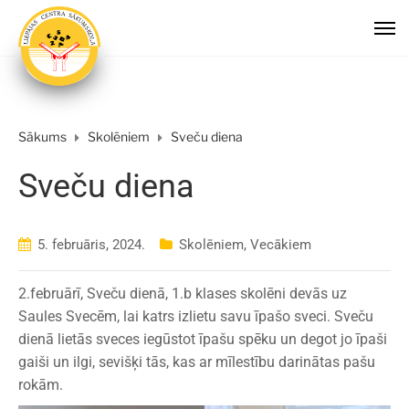
Sākums
Skolēniem
Sveču diena
Sveču diena
5. februāris, 2024.
Skolēniem
,
Vecākiem
2.februārī, Sveču dienā, 1.b klases skolēni devās uz
Saules Svecēm, lai katrs izlietu savu īpašo sveci. Sveču
dienā lietās sveces iegūstot īpašu spēku un degot jo īpaši
gaiši un ilgi, sevišķi tās, kas ar mīlestību darinātas pašu
rokām.