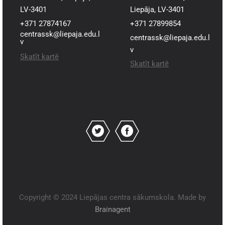
LV-3401
Liepāja, LV-3401
+371 27874167
+371 27899854
centrassk@liepaja.edu.l
centrassk@liepaja.edu.l
v
v
Skatīt kartē
Skatīt kartē
Copyright © 2024 Liepājas centra sākumskola. Made by
Brainagent